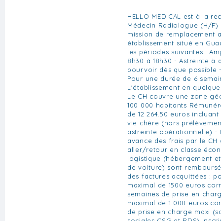
HELLO MEDICAL est à la re
Médecin Radiologue (H/F) 
mission de remplacement a
établissement situé en Gua
les périodes suivantes : Am
8h30 à 18h30 - Astreinte à d
pourvoir dès que possible -
Pour une durée de 6 sema
L'établissement en quelques 
Le CH couvre une zone gé
100 000 habitants Rémunéra
de 12 264.50 euros incluant
vie chère (hors prélèvemen
astreinte opérationnelle)
avance des frais par le CH 
aller/retour en classe éco
logistique (hébergement et
de voiture) sont remboursé
des factures acquittées : 
maximal de 1500 euros cor
semaines de prise en char
maximal de 1 000 euros co
de prise en charge maxi (
sociales CSG et RDS) Inscri