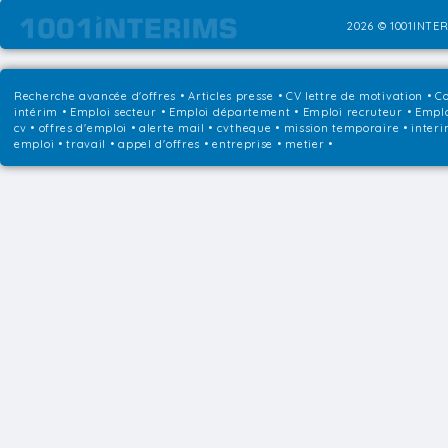
2026 © 1001INTER
Recherche avancée d'offres
•
Articles presse
•
CV lettre de motivation
•
Co
intérim
•
Emploi secteur
•
Emploi département
•
Emploi recruteur
•
Emplo
cv • offres d'emploi • alerte mail • cvtheque • mission temporaire • interi
emploi • travail • appel d'offres • entreprise • metier •