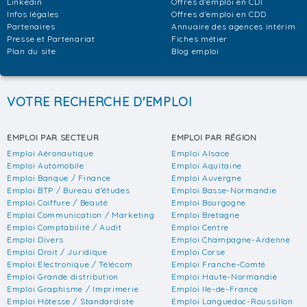
Linkedin
Offres d'emploi en CDI
Infos légales
Offres d'emploi en CDD
Partenaires
Annuaire des agences intérim
Presse et Partenariat
Fiches métier
Plan du site
Blog emploi
VOTRE RECHERCHE D'EMPLOI
EMPLOI PAR SECTEUR
EMPLOI PAR RÉGION
Emploi Aéronautique
Emploi Alsace
Emploi Automobile
Emploi Aquitaine
Emploi Banque / Finance
Emploi Auvergne
Emploi BTP / Bureau d'études
Emploi Basse-Normandie
Emploi Coiffure / Beauté
Emploi Bourgogne
Emploi Communication / Marketing
Emploi Bretagne
Emploi Comptabilité / Audit
Emploi Centre
Emploi Divers
Emploi Champagne-Ardenne
Emploi Droit / Juridique
Emploi Corse
Emploi Electronique / Télécom
Emploi Franche-Comté
Emploi Grande distribution
Emploi Haute-Normandie
Emploi Graphisme / Imprimerie
Emploi Ile-de-France
Emploi Hôtesse / Standardiste
Emploi Languedoc-Roussillon