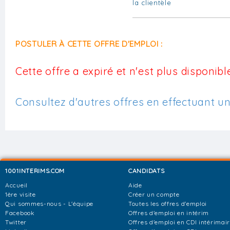
la clientèle
POSTULER À CETTE OFFRE D'EMPLOI :
Cette offre a expiré et n'est plus disponible
Consultez d'autres offres en effectuant u
1001INTERIMS.COM
CANDIDATS
Accueil
Aide
1ère visite
Créer un compte
Qui sommes-nous - L'équipe
Toutes les offres d'emploi
Facebook
Offres d'emploi en intérim
Twitter
Offres d'emploi en CDI intérimai