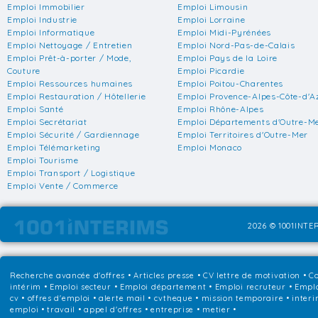
Emploi Immobilier
Emploi Limousin
Emploi Industrie
Emploi Lorraine
Emploi Informatique
Emploi Midi-Pyrénées
Emploi Nettoyage / Entretien
Emploi Nord-Pas-de-Calais
Emploi Prêt-à-porter / Mode,
Emploi Pays de la Loire
Couture
Emploi Picardie
Emploi Ressources humaines
Emploi Poitou-Charentes
Emploi Restauration / Hôtellerie
Emploi Provence-Alpes-Côte-d'A
Emploi Santé
Emploi Rhône-Alpes
Emploi Secrétariat
Emploi Départements d'Outre-M
Emploi Sécurité / Gardiennage
Emploi Territoires d'Outre-Mer
Emploi Télémarketing
Emploi Monaco
Emploi Tourisme
Emploi Transport / Logistique
Emploi Vente / Commerce
2026 © 1001INTER
Recherche avancée d'offres
•
Articles presse
•
CV lettre de motivation
•
Co
intérim
•
Emploi secteur
•
Emploi département
•
Emploi recruteur
•
Emplo
cv • offres d'emploi • alerte mail • cvtheque • mission temporaire • interi
emploi • travail • appel d'offres • entreprise • metier •