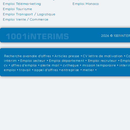
Emploi Télémarketing
Emploi Monaco
Emploi Tourisme
Emploi Transport / Logistique
Emploi Vente / Commerce
2026 © 1001INTER
Recherche avancée d'offres
•
Articles presse
•
CV lettre de motivation
•
Co
intérim
•
Emploi secteur
•
Emploi département
•
Emploi recruteur
•
Emplo
cv • offres d'emploi • alerte mail • cvtheque • mission temporaire • interi
emploi • travail • appel d'offres • entreprise • metier •