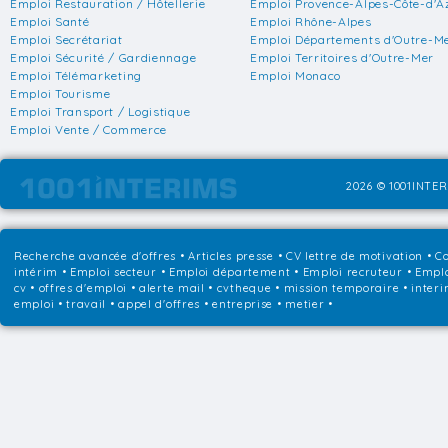
Emploi Restauration / Hôtellerie
Emploi Provence-Alpes-Côte-d'A
Emploi Santé
Emploi Rhône-Alpes
Emploi Secrétariat
Emploi Départements d'Outre-M
Emploi Sécurité / Gardiennage
Emploi Territoires d'Outre-Mer
Emploi Télémarketing
Emploi Monaco
Emploi Tourisme
Emploi Transport / Logistique
Emploi Vente / Commerce
2026 © 1001INTER
Recherche avancée d'offres
•
Articles presse
•
CV lettre de motivation
•
Co
intérim
•
Emploi secteur
•
Emploi département
•
Emploi recruteur
•
Emplo
cv • offres d'emploi • alerte mail • cvtheque • mission temporaire • interi
emploi • travail • appel d'offres • entreprise • metier •