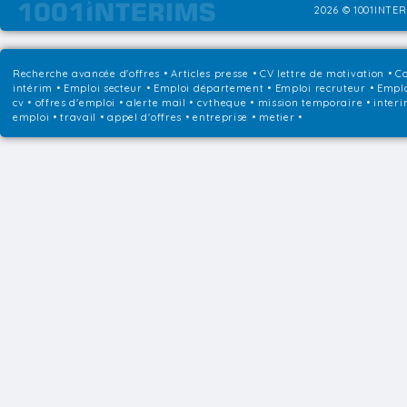
2026 © 1001INTER
Recherche avancée d'offres
•
Articles presse
•
CV lettre de motivation
•
Co
intérim
•
Emploi secteur
•
Emploi département
•
Emploi recruteur
•
Emplo
cv • offres d'emploi • alerte mail • cvtheque • mission temporaire • interi
emploi • travail • appel d'offres • entreprise • metier •