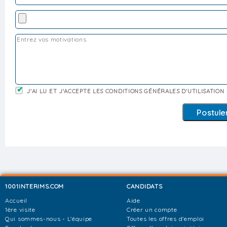
J'AI LU ET J'ACCEPTE LES CONDITIONS GÉNÉRALES D'UTILISATION
1001INTERIMS.COM
CANDIDATS
Accueil
Aide
1ère visite
Créer un compte
Qui sommes-nous - L'équipe
Toutes les offres d'emploi