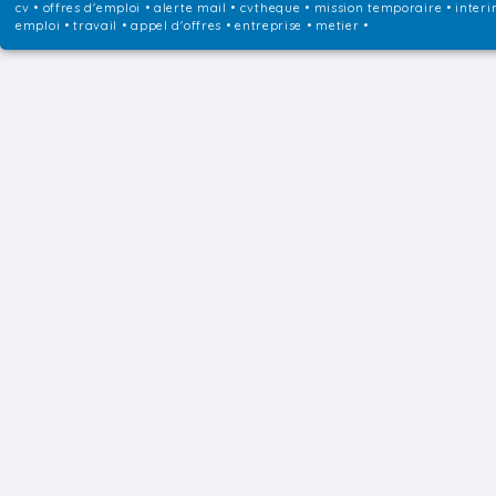
cv • offres d'emploi • alerte mail • cvtheque • mission temporaire • interi
emploi • travail • appel d'offres • entreprise • metier •