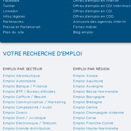
Facebook
Offres d'emploi en intérim
Twitter
Offres d'emploi en CDI intérimai
Linkedin
Offres d'emploi en CDI
Infos légales
Offres d'emploi en CDD
Partenaires
Annuaire des agences intérim
Presse et Partenariat
Fiches métier
Plan du site
Blog emploi
VOTRE RECHERCHE D'EMPLOI
EMPLOI PAR SECTEUR
EMPLOI PAR RÉGION
Emploi Aéronautique
Emploi Alsace
Emploi Automobile
Emploi Aquitaine
Emploi Banque / Finance
Emploi Auvergne
Emploi BTP / Bureau d'études
Emploi Basse-Normandie
Emploi Coiffure / Beauté
Emploi Bourgogne
Emploi Communication / Marketing
Emploi Bretagne
Emploi Comptabilité / Audit
Emploi Centre
Emploi Divers
Emploi Champagne-Ardenne
Emploi Droit / Juridique
Emploi Corse
Emploi Electronique / Télécom
Emploi Franche-Comté
Emploi Grande distribution
Emploi Haute-Normandie