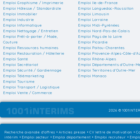
Emploi Graphisme / Imprimerie
Emploi Ile-de-France
Emploi Hôtesse / Standardiste
Emploi Languedoc-Roussillon
Emploi Immobilier
Emploi Limousin
Emploi Industrie
Emploi Lorraine
Emploi Informatique
Emploi Midi-Pyrénées
Emploi Nettoyage / Entretien
Emploi Nord-Pas-de-Calais
Emploi Prêt-à-porter / Mode,
Emploi Pays de la Loire
Couture
Emploi Picardie
Emploi Ressources humaines
Emploi Poitou-Charentes
Emploi Restauration / Hôtellerie
Emploi Provence-Alpes-Côte-d'A
Emploi Santé
Emploi Rhône-Alpes
Emploi Secrétariat
Emploi Départements d'Outre-M
Emploi Sécurité / Gardiennage
Emploi Territoires d'Outre-Mer
Emploi Télémarketing
Emploi Monaco
Emploi Tourisme
Emploi Transport / Logistique
Emploi Vente / Commerce
2026 © 1001INTER
Recherche avancée d'offres
•
Articles presse
•
CV lettre de motivation
•
Co
intérim
•
Emploi secteur
•
Emploi département
•
Emploi recruteur
•
Emplo