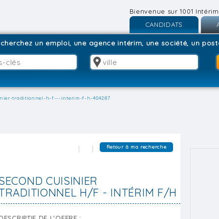
Bienvenue sur 1001 Intérim
CANDIDATS
Inscription
I
cherchez un emploi, une agence intérim, une société, un poste
Connexion
C
nier-traditionnel-h-f---interim-f-h-404287
Retour à ma recherche
SECOND CUISINIER
TRADITIONNEL H/F - INTÉRIM F/H
DESCRIPTIF DE L'OFFRE :