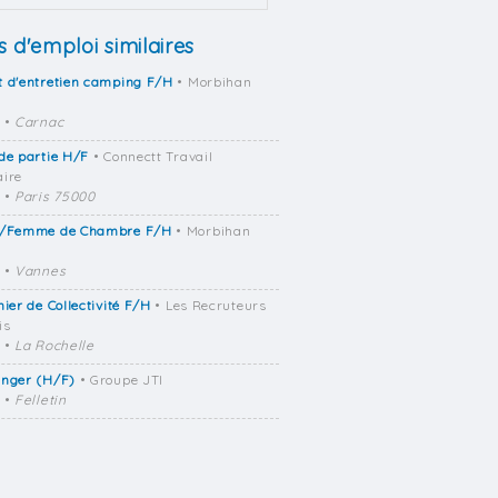
s d'emploi similaires
 d'entretien camping F/H
• Morbihan
•
Carnac
de partie H/F
• Connectt Travail
ire
•
Paris 75000
t/Femme de Chambre F/H
• Morbihan
•
Vannes
nier de Collectivité F/H
• Les Recruteurs
is
•
La Rochelle
anger (H/F)
• Groupe JTI
•
Felletin