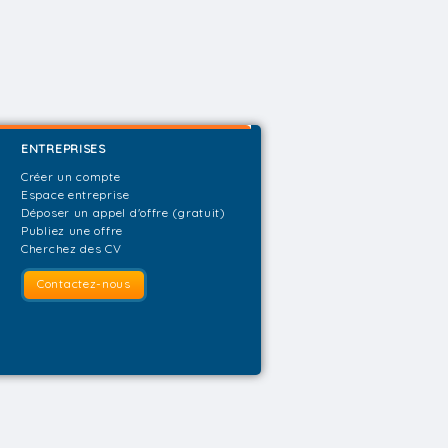
ENTREPRISES
Créer un compte
Espace entreprise
Déposer un appel d'offre (gratuit)
Publiez une offre
Cherchez des CV
Contactez-nous