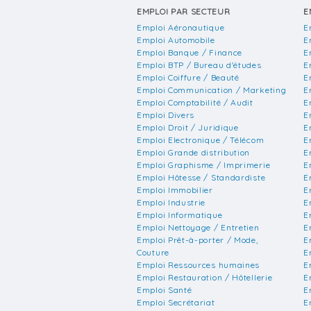
EMPLOI PAR SECTEUR
E
Emploi Aéronautique
E
Emploi Automobile
E
Emploi Banque / Finance
E
Emploi BTP / Bureau d'études
E
Emploi Coiffure / Beauté
E
Emploi Communication / Marketing
E
Emploi Comptabilité / Audit
E
Emploi Divers
E
Emploi Droit / Juridique
E
Emploi Electronique / Télécom
E
Emploi Grande distribution
E
Emploi Graphisme / Imprimerie
E
Emploi Hôtesse / Standardiste
E
Emploi Immobilier
E
Emploi Industrie
E
Emploi Informatique
E
Emploi Nettoyage / Entretien
E
Emploi Prêt-à-porter / Mode,
E
Couture
E
Emploi Ressources humaines
E
Emploi Restauration / Hôtellerie
E
Emploi Santé
E
Emploi Secrétariat
E