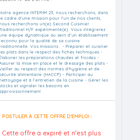
Notre agence INTERIM 23, nous recherchons, dans
le cadre d'une mission pour l'un de nos clients,
nous recherchons un(e) Second Cuisinier
Traditionnel H/F expérimenté(e). Vous intégrerez
une équipe dynamique au sein d'un établissement
reconnu pour la qualité de sa cuisine
traditionnelle. Vos missions : - Préparer et cuisiner
les plats dans le respect des fiches techniques -
Élaborer les préparations chaudes et froides -
Assurer la mise en place et le dressage des plats -
Veiller au respect des normes d'hygiène et de
sécurité alimentaire (HACCP) - Participer au
nettoyage et à l'entretien de la cuisine - Gérer les
stocks et signaler les besoins en
approvisionnement
POSTULER À CETTE OFFRE D'EMPLOI :
Cette offre a expiré et n'est plus