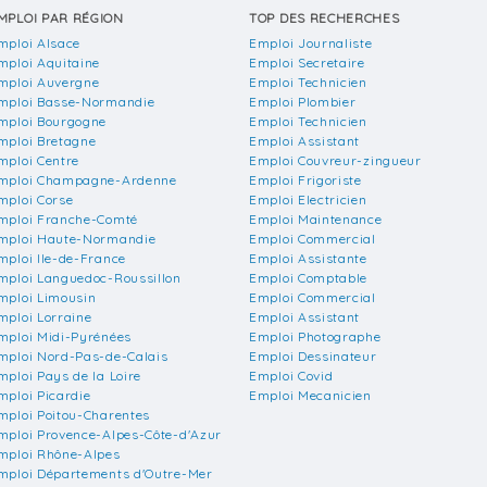
MPLOI PAR RÉGION
TOP DES RECHERCHES
mploi Alsace
Emploi Journaliste
mploi Aquitaine
Emploi Secretaire
mploi Auvergne
Emploi Technicien
mploi Basse-Normandie
Emploi Plombier
mploi Bourgogne
Emploi Technicien
mploi Bretagne
Emploi Assistant
mploi Centre
Emploi Couvreur-zingueur
mploi Champagne-Ardenne
Emploi Frigoriste
mploi Corse
Emploi Electricien
mploi Franche-Comté
Emploi Maintenance
mploi Haute-Normandie
Emploi Commercial
mploi Ile-de-France
Emploi Assistante
mploi Languedoc-Roussillon
Emploi Comptable
mploi Limousin
Emploi Commercial
mploi Lorraine
Emploi Assistant
mploi Midi-Pyrénées
Emploi Photographe
mploi Nord-Pas-de-Calais
Emploi Dessinateur
mploi Pays de la Loire
Emploi Covid
mploi Picardie
Emploi Mecanicien
mploi Poitou-Charentes
mploi Provence-Alpes-Côte-d'Azur
mploi Rhône-Alpes
mploi Départements d'Outre-Mer