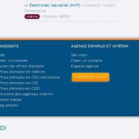
Électricien industriel (H/F)
• Connectt Travail
Temporaire
•
Nantes 44000
Intérim
ANDIDATS
AGENCE D'EMPLOI ET INTÉRIM
ide
Services
réer un compte
Créer un compte
outes les offres d'emploi
Espace agence
ffres d'emploi en intérim
Contactez-nous
ffres d'emploi en CDI intérimaire
ffres d'emploi en CDI
ffres d'emploi en CDD
nnuaire des agences intérim
iches métier
log emploi
OI