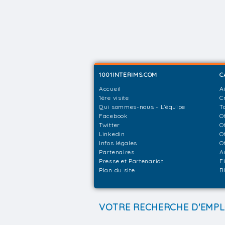
1001INTERIMS.COM
C
Accueil
A
1ère visite
C
Qui sommes-nous - L'équipe
T
Facebook
O
Twitter
O
Linkedin
O
Infos légales
O
Partenaires
A
Presse et Partenariat
F
Plan du site
B
VOTRE RECHERCHE D'EMPL