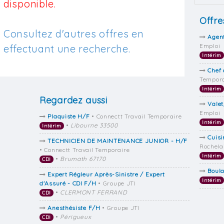
disponible.
Offre
Consultez d'autres offres en
Agent
Emploi
effectuant une recherche.
Intérim
Chef 
Tempora
Intérim
Regardez aussi
Vale
Emploi
Plaquiste H/F
• Connectt Travail Temporaire
Intérim
•
Libourne 33500
Intérim
Cuisi
TECHNICIEN DE MAINTENANCE JUNIOR - H/F
Rochela
• Connectt Travail Temporaire
Intérim
•
Brumath 67170
CDI
Boul
Expert Régleur Après-Sinistre / Expert
Intérim
d'Assuré - CDI F/H
• Groupe JTI
•
CLERMONT FERRAND
CDI
Anesthésiste F/H
• Groupe JTI
•
Périgueux
CDI