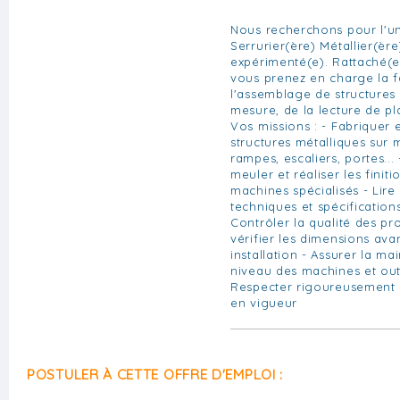
Nous recherchons pour l'un
Serrurier(ère) Métallier(ère
expérimenté(e). Rattaché(e)
vous prenez en charge la f
l'assemblage de structures 
mesure, de la lecture de pla
Vos missions : - Fabriquer 
structures métalliques sur me
rampes, escaliers, portes..
meuler et réaliser les finiti
machines spécialisés - Lire 
techniques et spécification
Contrôler la qualité des pr
vérifier les dimensions ava
installation - Assurer la m
niveau des machines et outil
Respecter rigoureusement l
en vigueur
POSTULER À CETTE OFFRE D'EMPLOI :