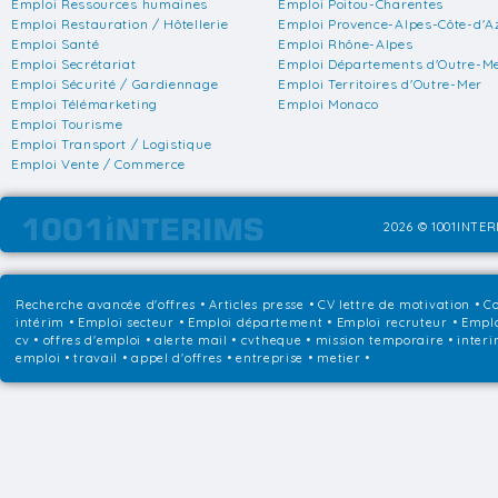
Emploi Ressources humaines
Emploi Poitou-Charentes
Emploi Restauration / Hôtellerie
Emploi Provence-Alpes-Côte-d'A
Emploi Santé
Emploi Rhône-Alpes
Emploi Secrétariat
Emploi Départements d'Outre-M
Emploi Sécurité / Gardiennage
Emploi Territoires d'Outre-Mer
Emploi Télémarketing
Emploi Monaco
Emploi Tourisme
Emploi Transport / Logistique
Emploi Vente / Commerce
2026 © 1001INTERI
Recherche avancée d'offres
•
Articles presse
•
CV lettre de motivation
•
Co
intérim
•
Emploi secteur
•
Emploi département
•
Emploi recruteur
•
Emplo
cv • offres d'emploi • alerte mail • cvtheque • mission temporaire • interi
emploi • travail • appel d'offres • entreprise • metier •