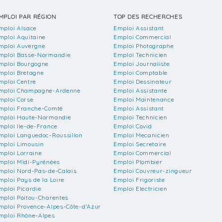
MPLOI PAR RÉGION
TOP DES RECHERCHES
mploi Alsace
Emploi Assistant
mploi Aquitaine
Emploi Commercial
mploi Auvergne
Emploi Photographe
mploi Basse-Normandie
Emploi Technicien
mploi Bourgogne
Emploi Journaliste
mploi Bretagne
Emploi Comptable
mploi Centre
Emploi Dessinateur
mploi Champagne-Ardenne
Emploi Assistante
mploi Corse
Emploi Maintenance
mploi Franche-Comté
Emploi Assistant
mploi Haute-Normandie
Emploi Technicien
mploi Ile-de-France
Emploi Covid
mploi Languedoc-Roussillon
Emploi Mecanicien
mploi Limousin
Emploi Secretaire
mploi Lorraine
Emploi Commercial
mploi Midi-Pyrénées
Emploi Plombier
mploi Nord-Pas-de-Calais
Emploi Couvreur-zingueur
mploi Pays de la Loire
Emploi Frigoriste
mploi Picardie
Emploi Electricien
mploi Poitou-Charentes
mploi Provence-Alpes-Côte-d'Azur
mploi Rhône-Alpes