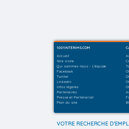
1001INTERIMS.COM
C
Accueil
A
1ère visite
C
Qui sommes-nous - L'équipe
T
Facebook
O
Twitter
O
Linkedin
O
Infos légales
O
Partenaires
A
Presse et Partenariat
F
Plan du site
B
VOTRE RECHERCHE D'EMPL