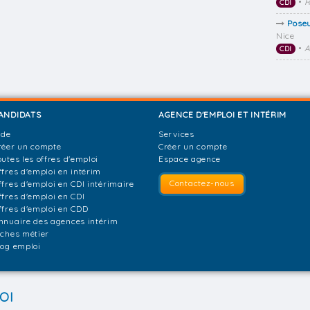
•
R
CDI
Poseu
Nice
•
A
CDI
ANDIDATS
AGENCE D'EMPLOI ET INTÉRIM
ide
Services
réer un compte
Créer un compte
outes les offres d'emploi
Espace agence
ffres d'emploi en intérim
Contactez-nous
ffres d'emploi en CDI intérimaire
ffres d'emploi en CDI
ffres d'emploi en CDD
nnuaire des agences intérim
iches métier
log emploi
OI