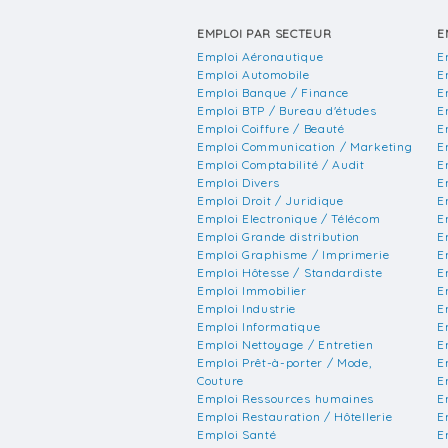
EMPLOI PAR SECTEUR
E
Emploi Aéronautique
E
Emploi Automobile
E
Emploi Banque / Finance
E
Emploi BTP / Bureau d'études
E
Emploi Coiffure / Beauté
E
Emploi Communication / Marketing
E
Emploi Comptabilité / Audit
E
Emploi Divers
E
Emploi Droit / Juridique
E
Emploi Electronique / Télécom
E
Emploi Grande distribution
E
Emploi Graphisme / Imprimerie
E
Emploi Hôtesse / Standardiste
E
Emploi Immobilier
E
Emploi Industrie
E
Emploi Informatique
E
Emploi Nettoyage / Entretien
E
Emploi Prêt-à-porter / Mode,
E
Couture
E
Emploi Ressources humaines
E
Emploi Restauration / Hôtellerie
E
Emploi Santé
E