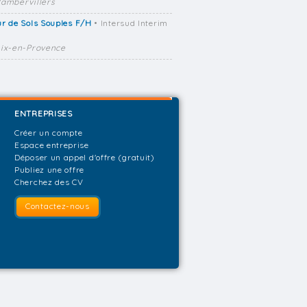
ambervillers
r de Sols Souples F/H
• Intersud Interim
ix-en-Provence
ENTREPRISES
Créer un compte
Espace entreprise
Déposer un appel d'offre (gratuit)
Publiez une offre
Cherchez des CV
Contactez-nous