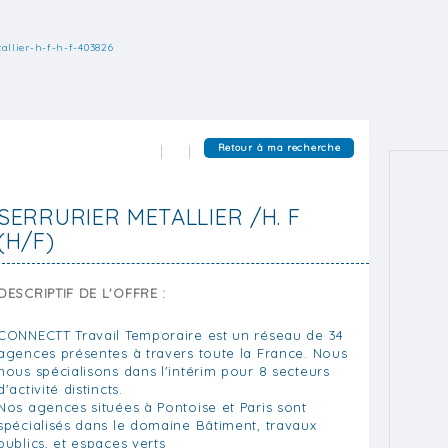
tallier-h-f-h-f-403826
Retour à ma recherche
SERRURIER METALLIER /H. F
(H/F)
DESCRIPTIF DE L'OFFRE :
CONNECTT Travail Temporaire est un réseau de 34
agences présentes à travers toute la France. Nous
nous spécialisons dans l'intérim pour 8 secteurs
d'activité distincts.
Nos agences situées à Pontoise et Paris sont
spécialisés dans le domaine Bâtiment, travaux
publics, et espaces verts