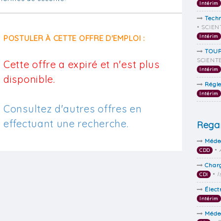
Intérim
Techn
• SCIEN
POSTULER À CETTE OFFRE D'EMPLOI :
Intérim
TOUR
SCIENTE
Cette offre a expiré et n'est plus
Intérim
disponible.
Régle
Intérim
Consultez d'autres offres en
effectuant une recherche.
Regar
Méde
•
CDD
Charg
•
I
CDI
Élect
Intérim
Méde