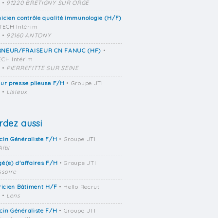
•
91220 BRETIGNY SUR ORGE
icien contrôle qualité immunologie (H/F)
TECH Intérim
•
92160 ANTONY
NEUR/FRAISEUR CN FANUC (HF)
•
CH Intérim
•
PIERREFITTE SUR SEINE
ur presse plieuse F/H
• Groupe JTI
•
Lisieux
dez aussi
cin Généraliste F/H
• Groupe JTI
Albi
é(e) d'affaires F/H
• Groupe JTI
ssoire
ricien Bâtiment H/F
• Hello Recrut
•
Lens
cin Généraliste F/H
• Groupe JTI