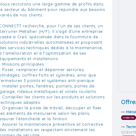
Nous recrutons une large gamme de profils dans
le secteur du bâtiment pour répondre aux besoins
variés de nos clients.
CONNECTT recherche, pour l'un de ses clients, un
Serrurier Métallier (H/F). Il s'agit d'une entreprise
basée à Creil, spécialisée dans la fourniture de
solutions industrielles automatisées et proposant
des services techniques dédiés à la maintenance,
à l'amélioration et à l'optimisation de ses
équipements et installations.
- Missions principales :
- Poser, remplacer et dépanner serrures,
blindages, coffres-forts et cylindres, ainsi que
fermetures 3 points et systèmes anti-panique.
- Installer portes, fenêtres, portails, portes de
garage, rideaux métalliques et volets roulants.
- Conseiller les clients sur les produits et solutions
Offre
techniques adaptés.
- Organiser le poste de travail, découper et fixer
Métal
les éléments de menuiserie selon les plans,
Intérim
assurer l'étanchéité et la finition.
- Assurer la maintenance préventive et corrective
Tech
des installations en respectant strictement les
SCIENTE
normes de sécurité.