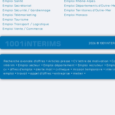
Emploi Santé
Emploi Rhône-Alpes
Emploi Secrétariat
Emploi Départements d'Outre-M
Emploi Sécurité / Gardiennage
Emploi Territoires d'Outre-Mer
Emploi Télémarketing
Emploi Monaco
Emploi Tourisme
Emploi Transport / Logistique
Emploi Vente / Commerce
2026 © 1001INTER
Recherche avancée d'offres
•
Articles presse
•
CV lettre de motivation
•
Co
intérim
•
Emploi secteur
•
Emploi département
•
Emploi recruteur
•
Emplo
cv • offres d'emploi • alerte mail • cvtheque • mission temporaire • interi
emploi • travail • appel d'offres • entreprise • metier •