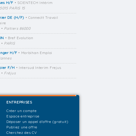
ses H/F
• SCIENTECH Intérim
5015 PARIS 15
mier DE (H/F)
• Connectt Travail
ire
•
Poitiers 86000
ON
• Bref Evolution
•
PARIS
anger H/F
• Morbihan Emploi
annes
bier F/H
• Intersud Interim Frejus
•
Fréjus
ENTREPRISES
Créer un compte
Espace entreprise
Déposer un appel d'offre (gratuit)
Publiez une offre
Cherchez des CV