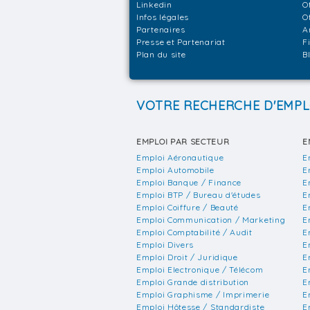
Linkedin
O
Infos légales
O
Partenaires
A
Presse et Partenariat
F
Plan du site
B
VOTRE RECHERCHE D'EMPL
EMPLOI PAR SECTEUR
E
Emploi Aéronautique
E
Emploi Automobile
E
Emploi Banque / Finance
E
Emploi BTP / Bureau d'études
E
Emploi Coiffure / Beauté
E
Emploi Communication / Marketing
E
Emploi Comptabilité / Audit
E
Emploi Divers
E
Emploi Droit / Juridique
E
Emploi Electronique / Télécom
E
Emploi Grande distribution
E
Emploi Graphisme / Imprimerie
E
Emploi Hôtesse / Standardiste
E