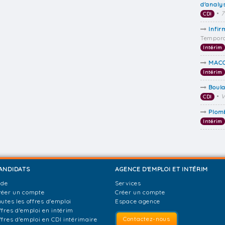
d'analy
•
7
CDI
Infir
Tempora
Intérim
MAC
Intérim
Boul
•
V
CDI
Plom
Intérim
ANDIDATS
AGENCE D'EMPLOI ET INTÉRIM
ide
Services
réer un compte
Créer un compte
outes les offres d'emploi
Espace agence
ffres d'emploi en intérim
Contactez-nous
ffres d'emploi en CDI intérimaire