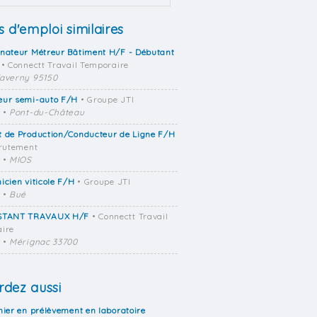
s d'emploi similaires
nateur Métreur Bâtiment H/F - Débutant
• Connectt Travail Temporaire
averny 95150
eur semi-auto F/H
• Groupe JTI
•
Pont-du-Château
 de Production/Conducteur de Ligne F/H
crutement
•
MIOS
icien viticole F/H
• Groupe JTI
•
Bué
STANT TRAVAUX H/F
• Connectt Travail
ire
•
Mérignac 33700
dez aussi
mier en prélèvement en laboratoire