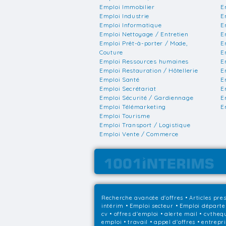
Emploi Immobilier
E
Emploi Industrie
E
Emploi Informatique
E
Emploi Nettoyage / Entretien
E
Emploi Prêt-à-porter / Mode,
E
Couture
E
Emploi Ressources humaines
E
Emploi Restauration / Hôtellerie
E
Emploi Santé
E
Emploi Secrétariat
E
Emploi Sécurité / Gardiennage
E
Emploi Télémarketing
E
Emploi Tourisme
Emploi Transport / Logistique
Emploi Vente / Commerce
Recherche avancée d'offres
•
Articles pre
intérim
•
Emploi secteur
•
Emploi départ
cv • offres d'emploi • alerte mail • cvthe
emploi • travail • appel d'offres • entrepr