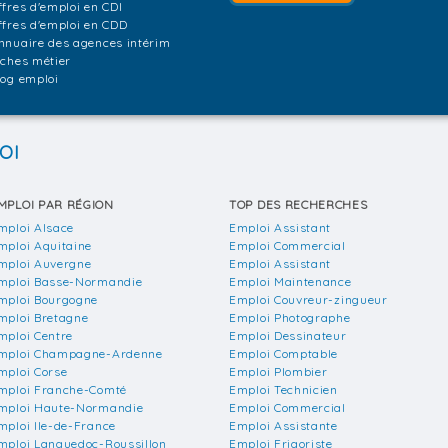
ffres d'emploi en CDI
ffres d'emploi en CDD
nnuaire des agences intérim
iches métier
log emploi
OI
MPLOI PAR RÉGION
TOP DES RECHERCHES
mploi Alsace
Emploi Assistant
mploi Aquitaine
Emploi Commercial
mploi Auvergne
Emploi Assistant
mploi Basse-Normandie
Emploi Maintenance
mploi Bourgogne
Emploi Couvreur-zingueur
mploi Bretagne
Emploi Photographe
mploi Centre
Emploi Dessinateur
mploi Champagne-Ardenne
Emploi Comptable
mploi Corse
Emploi Plombier
mploi Franche-Comté
Emploi Technicien
mploi Haute-Normandie
Emploi Commercial
mploi Ile-de-France
Emploi Assistante
mploi Languedoc-Roussillon
Emploi Frigoriste