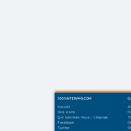
1001INTERIMS.COM
C
Accueil
A
1ère visite
C
Qui sommes-nous - L'équipe
T
Facebook
O
Twitter
O