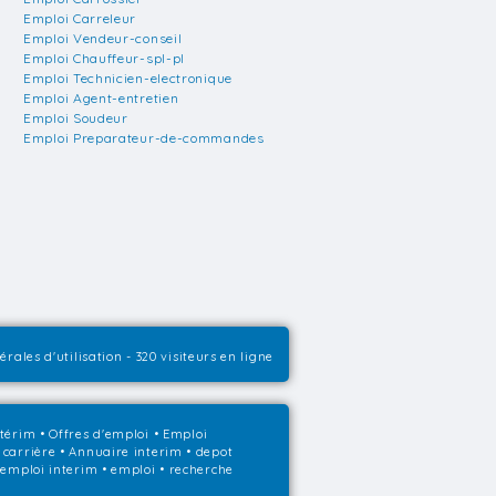
Emploi Carreleur
Emploi Vendeur-conseil
Emploi Chauffeur-spl-pl
Emploi Technicien-electronique
Emploi Agent-entretien
Emploi Soudeur
Emploi Preparateur-de-commandes
rales d'utilisation
- 320 visiteurs en ligne
ntérim
•
Offres d'emploi
•
Emploi
 carrière
•
Annuaire interim
• depot
• emploi interim • emploi • recherche