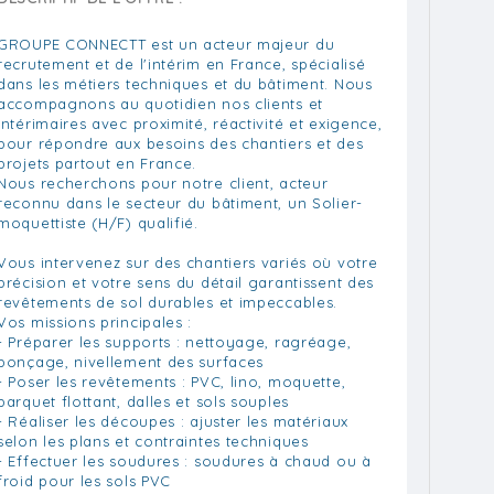
GROUPE CONNECTT est un acteur majeur du
recrutement et de l'intérim en France, spécialisé
dans les métiers techniques et du bâtiment. Nous
accompagnons au quotidien nos clients et
intérimaires avec proximité, réactivité et exigence,
pour répondre aux besoins des chantiers et des
projets partout en France.
Nous recherchons pour notre client, acteur
reconnu dans le secteur du bâtiment, un Solier-
moquettiste (H/F) qualifié.
Vous intervenez sur des chantiers variés où votre
précision et votre sens du détail garantissent des
revêtements de sol durables et impeccables.
Vos missions principales :
- Préparer les supports : nettoyage, ragréage,
ponçage, nivellement des surfaces
- Poser les revêtements : PVC, lino, moquette,
parquet flottant, dalles et sols souples
- Réaliser les découpes : ajuster les matériaux
selon les plans et contraintes techniques
- Effectuer les soudures : soudures à chaud ou à
froid pour les sols PVC