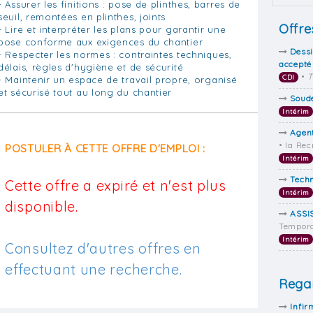
- Assurer les finitions : pose de plinthes, barres de
seuil, remontées en plinthes, joints
Offre
- Lire et interpréter les plans pour garantir une
pose conforme aux exigences du chantier
Dessi
- Respecter les normes : contraintes techniques,
accepté
délais, règles d'hygiène et de sécurité
•
T
CDI
- Maintenir un espace de travail propre, organisé
et sécurisé tout au long du chantier
Soud
Intérim
Agent
• Ia Re
POSTULER À CETTE OFFRE D'EMPLOI :
Intérim
Techn
Cette offre a expiré et n'est plus
Intérim
disponible.
ASSI
Tempora
Intérim
Consultez d'autres offres en
effectuant une recherche.
Regar
Infir