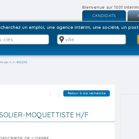
Bienvenue sur 1001 Intérim
CANDIDATS
Inscription
I
cherchez un emploi, une agence intérim, une société, un poste
Connexion
C
ttiste-h-f-400299
Retour à ma recherche
SOLIER-MOQUETTISTE H/F
DESCRIPTIF DE L'OFFRE :