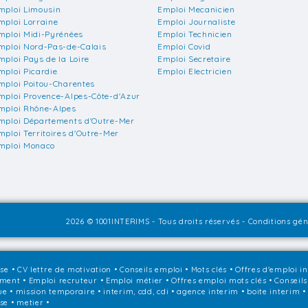
mploi Limousin
Emploi Mecanicien
mploi Lorraine
Emploi Journaliste
mploi Midi-Pyrénées
Emploi Technicien
mploi Nord-Pas-de-Calais
Emploi Covid
mploi Pays de la Loire
Emploi Secretaire
mploi Picardie
Emploi Electricien
mploi Poitou-Charentes
mploi Provence-Alpes-Côte-d'Azur
mploi Rhône-Alpes
mploi Départements d'Outre-Mer
mploi Territoires d'Outre-Mer
mploi Monaco
2026 © 1001INTERIMS - Tous droits réservés -
Conditions géné
sse
•
CV lettre de motivation
•
Conseils emploi
•
Mots clés
•
Offres d'emploi i
ement
•
Emploi recruteur
•
Emploi métier
•
Offres emploi mots clés
•
Conseils
que • mission temporaire • interim, cdd, cdi • agence interim • boite interim 
ise • metier •