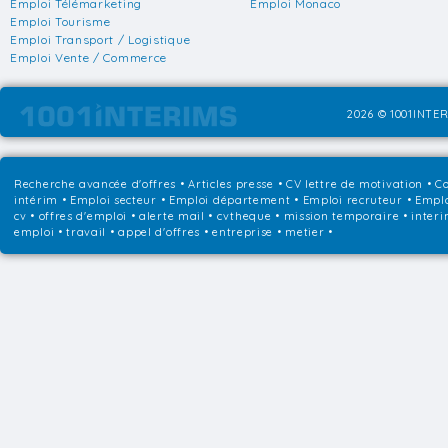
Emploi Télémarketing
Emploi Monaco
Emploi Tourisme
Emploi Transport / Logistique
Emploi Vente / Commerce
2026 © 1001INTER
Recherche avancée d'offres
•
Articles presse
•
CV lettre de motivation
•
Co
intérim
•
Emploi secteur
•
Emploi département
•
Emploi recruteur
•
Emplo
cv • offres d'emploi • alerte mail • cvtheque • mission temporaire • interi
emploi • travail • appel d'offres • entreprise • metier •