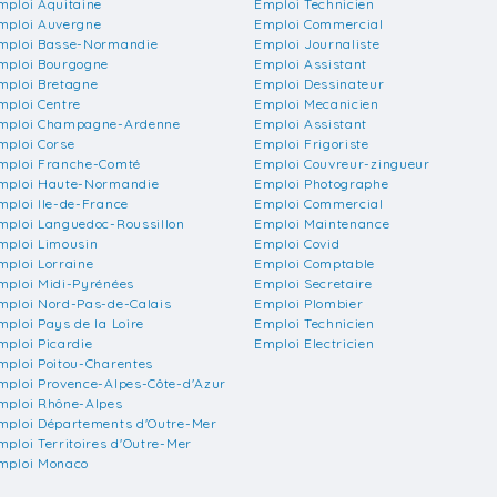
mploi Aquitaine
Emploi Technicien
mploi Auvergne
Emploi Commercial
mploi Basse-Normandie
Emploi Journaliste
mploi Bourgogne
Emploi Assistant
mploi Bretagne
Emploi Dessinateur
mploi Centre
Emploi Mecanicien
mploi Champagne-Ardenne
Emploi Assistant
mploi Corse
Emploi Frigoriste
mploi Franche-Comté
Emploi Couvreur-zingueur
mploi Haute-Normandie
Emploi Photographe
mploi Ile-de-France
Emploi Commercial
mploi Languedoc-Roussillon
Emploi Maintenance
mploi Limousin
Emploi Covid
mploi Lorraine
Emploi Comptable
mploi Midi-Pyrénées
Emploi Secretaire
mploi Nord-Pas-de-Calais
Emploi Plombier
mploi Pays de la Loire
Emploi Technicien
mploi Picardie
Emploi Electricien
mploi Poitou-Charentes
mploi Provence-Alpes-Côte-d'Azur
mploi Rhône-Alpes
mploi Départements d'Outre-Mer
mploi Territoires d'Outre-Mer
mploi Monaco