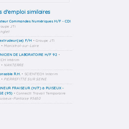
s d'emploi similaires
ateur Commandes Numériques H/F - CDI
roupe JTI
nglet
extrudeur(se) F/H
• Groupe JTI
•
Monistrol-sur-Loire
NICIEN DE LABORATOIRE H/F 92
•
CH Intérim
•
NANTERRE
nsable R.H.
• SCIENTECH Intérim
•
PIERREFITTE SUR SEINE
NEUR FRAISEUR (H/F) à PUISEUX -
SE (95)
• Connectt Travail Temporaire
uiseux-Pontoise 95650