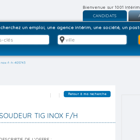
Bienvenue sur 1001 Intérim
CANDIDATS
Inscription
I
cherchez un emploi, une agence intérim, une société, un poste
Connexion
C
inox-f-h-405743
Retour à ma recherche
SOUDEUR TIG INOX F/H
DESCRIPTIF DE L'OFFRE :