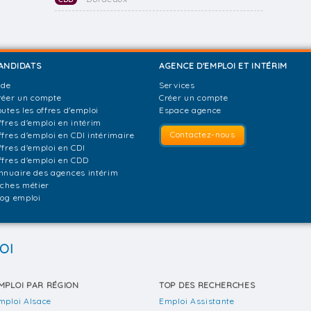
ANDIDATS
AGENCE D'EMPLOI ET INTÉRIM
ide
Services
réer un compte
Créer un compte
outes les offres d'emploi
Espace agence
ffres d'emploi en intérim
Contactez-nous
ffres d'emploi en CDI intérimaire
ffres d'emploi en CDI
ffres d'emploi en CDD
nnuaire des agences intérim
iches métier
log emploi
OI
MPLOI PAR RÉGION
TOP DES RECHERCHES
mploi Alsace
Emploi Assistante