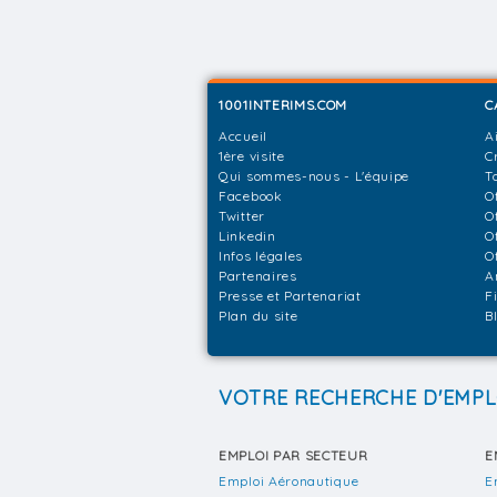
1001INTERIMS.COM
C
Accueil
A
1ère visite
C
Qui sommes-nous - L'équipe
T
Facebook
O
Twitter
O
Linkedin
O
Infos légales
O
Partenaires
A
Presse et Partenariat
F
Plan du site
B
VOTRE RECHERCHE D'EMPL
EMPLOI PAR SECTEUR
E
Emploi Aéronautique
E