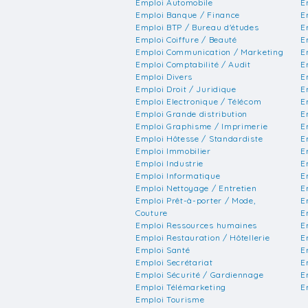
Emploi Automobile
E
Emploi Banque / Finance
E
Emploi BTP / Bureau d'études
E
Emploi Coiffure / Beauté
E
Emploi Communication / Marketing
E
Emploi Comptabilité / Audit
E
Emploi Divers
E
Emploi Droit / Juridique
E
Emploi Electronique / Télécom
E
Emploi Grande distribution
E
Emploi Graphisme / Imprimerie
E
Emploi Hôtesse / Standardiste
E
Emploi Immobilier
E
Emploi Industrie
E
Emploi Informatique
E
Emploi Nettoyage / Entretien
E
Emploi Prêt-à-porter / Mode,
E
Couture
E
Emploi Ressources humaines
E
Emploi Restauration / Hôtellerie
E
Emploi Santé
E
Emploi Secrétariat
E
Emploi Sécurité / Gardiennage
E
Emploi Télémarketing
E
Emploi Tourisme