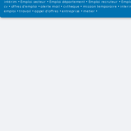
intérim
•
Emploi secteur
•
Emploi département
•
Emploi recruteur
•
Emplo
cv • offres d'emploi • alerte mail • cvtheque • mission temporaire • interi
emploi • travail • appel d'offres • entreprise • metier •