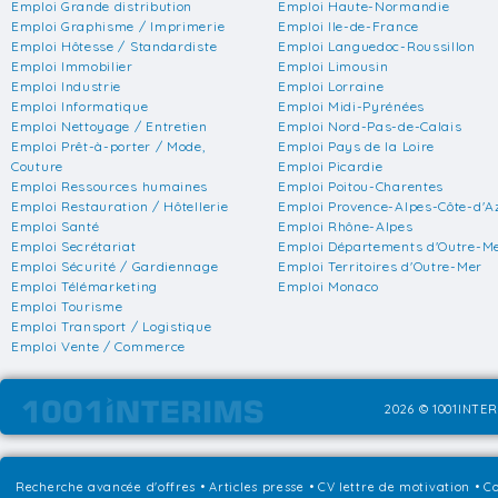
Emploi Grande distribution
Emploi Haute-Normandie
Emploi Graphisme / Imprimerie
Emploi Ile-de-France
Emploi Hôtesse / Standardiste
Emploi Languedoc-Roussillon
Emploi Immobilier
Emploi Limousin
Emploi Industrie
Emploi Lorraine
Emploi Informatique
Emploi Midi-Pyrénées
Emploi Nettoyage / Entretien
Emploi Nord-Pas-de-Calais
Emploi Prêt-à-porter / Mode,
Emploi Pays de la Loire
Couture
Emploi Picardie
Emploi Ressources humaines
Emploi Poitou-Charentes
Emploi Restauration / Hôtellerie
Emploi Provence-Alpes-Côte-d'A
Emploi Santé
Emploi Rhône-Alpes
Emploi Secrétariat
Emploi Départements d'Outre-M
Emploi Sécurité / Gardiennage
Emploi Territoires d'Outre-Mer
Emploi Télémarketing
Emploi Monaco
Emploi Tourisme
Emploi Transport / Logistique
Emploi Vente / Commerce
2026 © 1001INTER
Recherche avancée d'offres
•
Articles presse
•
CV lettre de motivation
•
Co