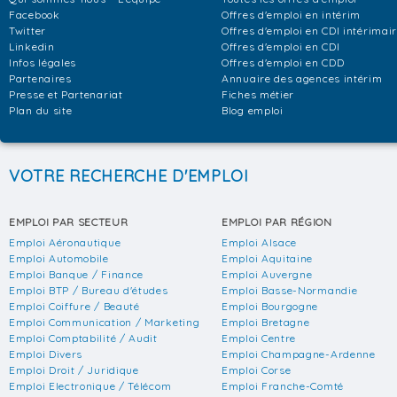
Facebook
Offres d'emploi en intérim
Twitter
Offres d'emploi en CDI intérimai
Linkedin
Offres d'emploi en CDI
Infos légales
Offres d'emploi en CDD
Partenaires
Annuaire des agences intérim
Presse et Partenariat
Fiches métier
Plan du site
Blog emploi
VOTRE RECHERCHE D'EMPLOI
EMPLOI PAR SECTEUR
EMPLOI PAR RÉGION
Emploi Aéronautique
Emploi Alsace
Emploi Automobile
Emploi Aquitaine
Emploi Banque / Finance
Emploi Auvergne
Emploi BTP / Bureau d'études
Emploi Basse-Normandie
Emploi Coiffure / Beauté
Emploi Bourgogne
Emploi Communication / Marketing
Emploi Bretagne
Emploi Comptabilité / Audit
Emploi Centre
Emploi Divers
Emploi Champagne-Ardenne
Emploi Droit / Juridique
Emploi Corse
Emploi Electronique / Télécom
Emploi Franche-Comté