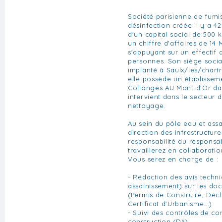
Société parisienne de fumis
désinfection créée il y a 42
d'un capital social de 500 k
un chiffre d'affaires de 14
s'appuyant sur un effectif 
personnes. Son siège socia
implanté à Saulx/les/chartr
elle possède un établissem
Collonges AU Mont d'Or dan
intervient dans le secteur d
nettoyage.
Au sein du pôle eau et ass
direction des infrastructure
responsabilité du responsa
travaillerez en collaboratio
Vous serez en charge de :
- Rédaction des avis techni
assainissement) sur les d
(Permis de Construire, Décl
Certificat d'Urbanisme...)
- Suivi des contrôles de co
construction (DA)