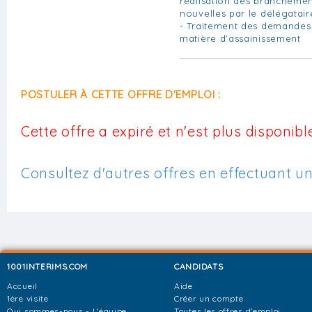
réalisation des branchemen
nouvelles par le délégatair
- Traitement des demandes
matière d'assainissement
POSTULER À CETTE OFFRE D'EMPLOI :
Cette offre a expiré et n'est plus disponible
Consultez d'autres offres en effectuant u
1001INTERIMS.COM
CANDIDATS
Accueil
Aide
1ère visite
Créer un compte
Qui sommes-nous - L'équipe
Toutes les offres d'emploi