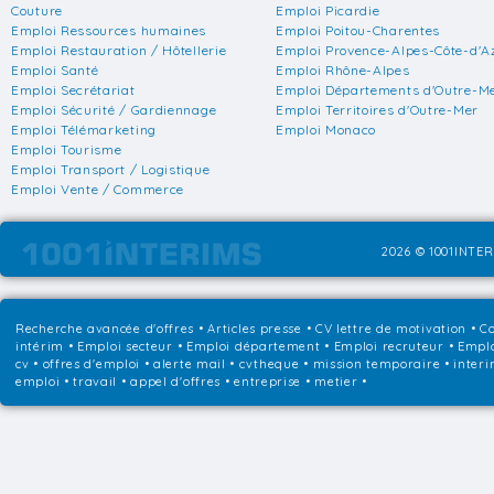
Couture
Emploi Picardie
Emploi Ressources humaines
Emploi Poitou-Charentes
Emploi Restauration / Hôtellerie
Emploi Provence-Alpes-Côte-d'A
Emploi Santé
Emploi Rhône-Alpes
Emploi Secrétariat
Emploi Départements d'Outre-M
Emploi Sécurité / Gardiennage
Emploi Territoires d'Outre-Mer
Emploi Télémarketing
Emploi Monaco
Emploi Tourisme
Emploi Transport / Logistique
Emploi Vente / Commerce
2026 © 1001INTER
Recherche avancée d'offres
•
Articles presse
•
CV lettre de motivation
•
Co
intérim
•
Emploi secteur
•
Emploi département
•
Emploi recruteur
•
Emplo
cv • offres d'emploi • alerte mail • cvtheque • mission temporaire • interi
emploi • travail • appel d'offres • entreprise • metier •