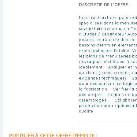
DESCRIPTIF DE L'OFFRE :
Nous recherchons pour notr
spécialisée dans la menuise
savoir-faire reconnu un Te
d'Études / dessinateur Aut
jouerez un rôle clé dans la
besoins clients en éléments
exploitables par l'atelier. V
les plans de menuiseries bo
ouvrages spécifiques...) s
idéalement. - Analyser et 
du client (plans, croquis, c
exigences techniques). - Sa
données dans notre logicie
la fabrication. - Vérifier l
des projets : sections de bo
assemblages... - Collabore
production pour optimiser la
qualité
POSTULER À CETTE OFFRE D'EMPLOI :