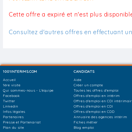
Cette offre a expiré et n'est plus disponible
Consultez d'autres offres en effectuant u
1001INTERIMS.COM
CANDIDATS
Accueil
Aide
1ère visite
Créer un compte
Qui sommes-nous - L'équipe
Toutes les offres d'emploi
Facebook
Offres d'emploi en intérim
Twitter
Offres d'emploi en CDI intérimai
Linkedin
Offres d'emploi en CDI
Infos légales
Offres d'emploi en CDD
Partenaires
Annuaire des agences intérim
Presse et Partenariat
Fiches métier
Plan du site
Blog emploi