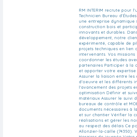
RM INTERIM recrute pour l'u
Technicien Bureau d'Études
une entreprise dynamique s
construction bois et partici
innovants et durables. Dan
développement, notre clien
expérimenté, capable de pil
projets techniques en lien 
intervenants. Vos missions p
coordonner les études avec
partenaires Participer à la
et apporter votre expertise
Assurer la liaison entre les 
d'oeuvre et les différents 
l'avancement des projets e
optimisation Définir et suiv
matériaux Assurer le suivi d
bureaux de contrôle et MOE
documents nécessaires à la
et sur chantier Vérifier la 
réalisations et gérer les n
au respect des délais Ce p
Allonzier-la-caille (74350). 
Horaires de journée Votre 