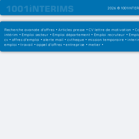
2026 © 1001INTER
Recherche avancée d'offres
•
Articles presse
•
CV lettre de motivation
•
Co
intérim
•
Emploi secteur
•
Emploi département
•
Emploi recruteur
•
Emplo
cv • offres d'emploi • alerte mail • cvtheque • mission temporaire • interi
emploi • travail • appel d'offres • entreprise • metier •