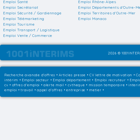
Emploi Santé
Emploi Rhône-Alpes
Emploi Secrétariat
Emploi Départements d'Outre-M
Emploi Sécurité / Gardiennage
Emploi Territoires d'Outre-Mer
Emploi Télémarketing
Emploi Monaco
Emploi Tourisme
Emploi Transport / Logistique
Emploi Vente / Commerce
2026 © 1001INTER
Recherche avancée d'offres
•
Articles presse
•
CV lettre de motivation
•
Co
intérim
•
Emploi secteur
•
Emploi département
•
Emploi recruteur
•
Emplo
cv • offres d'emploi • alerte mail • cvtheque • mission temporaire • interi
emploi • travail • appel d'offres • entreprise • metier •