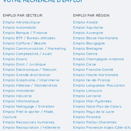
VOTRE RECHERCHE D'EMPLOI
EMPLOI PAR SECTEUR
EMPLOI PAR RÉGION
Emploi Aéronautique
Emploi Alsace
Emploi Automobile
Emploi Aquitaine
Emploi Banque / Finance
Emploi Auvergne
Emploi BTP / Bureau d'études
Emploi Basse-Normandie
Emploi Coiffure / Beauté
Emploi Bourgogne
Emploi Communication / Marketing
Emploi Bretagne
Emploi Comptabilité / Audit
Emploi Centre
Emploi Divers
Emploi Champagne-Ardenne
Emploi Droit / Juridique
Emploi Corse
Emploi Electronique / Télécom
Emploi Franche-Comté
Emploi Grande distribution
Emploi Haute-Normandie
Emploi Graphisme / Imprimerie
Emploi Ile-de-France
Emploi Hôtesse / Standardiste
Emploi Languedoc-Roussillon
Emploi Immobilier
Emploi Limousin
Emploi Industrie
Emploi Lorraine
Emploi Informatique
Emploi Midi-Pyrénées
Emploi Nettoyage / Entretien
Emploi Nord-Pas-de-Calais
Emploi Prêt-à-porter / Mode,
Emploi Pays de la Loire
Couture
Emploi Picardie
Emploi Ressources humaines
Emploi Poitou-Charentes
Emploi Restauration / Hôtellerie
Emploi Provence-Alpes-Côte-d'A