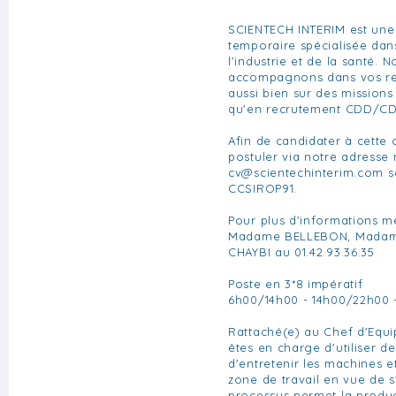
SCIENTECH INTERIM est une
temporaire spécialisée da
l'industrie et de la santé. 
accompagnons dans vos re
aussi bien sur des missions
qu'en recrutement CDD/CD
Afin de candidater à cette 
postuler via notre adresse 
cv@scientechinterim.com
s
CCSIROP91.
Pour plus d'informations m
Madame BELLEBON, Mada
CHAYBI au 01.42.93.36.35
Poste en 3*8 impératif
6h00/14h00 - 14h00/22h00 
Rattaché(e) au Chef d'Equ
êtes en charge d'utiliser d
d'entretenir les machines 
zone de travail en vue de s
processus permet la produc