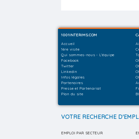
1001INTERIMS.COM
C
Accueil
A
1ère visite
C
Qui sommes-nous - L'équipe
T
Facebook
O
Twitter
O
Linkedin
O
Infos légales
O
Partenaires
A
Presse et Partenariat
F
Plan du site
B
VOTRE RECHERCHE D'EMPL
EMPLOI PAR SECTEUR
E