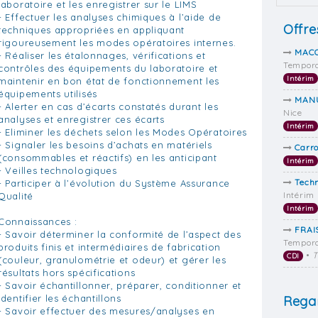
laboratoire et les enregistrer sur le LIMS
- Effectuer les analyses chimiques à l’aide de
Offre
techniques appropriées en appliquant
rigoureusement les modes opératoires internes.
MACO
- Réaliser les étalonnages, vérifications et
Tempora
contrôles des équipements du laboratoire et
Intérim
maintenir en bon état de fonctionnement les
équipements utilisés
MANU
- Alerter en cas d’écarts constatés durant les
Nice
analyses et enregistrer ces écarts
Intérim
- Eliminer les déchets selon les Modes Opératoires
- Signaler les besoins d’achats en matériels
Carro
(consommables et réactifs) en les anticipant
Intérim
- Veilles technologiques
Techn
- Participer à l’évolution du Système Assurance
Intérim
Qualité
Intérim
Connaissances :
FRAI
- Savoir déterminer la conformité de l’aspect des
Tempora
produits finis et intermédiaires de fabrication
•
T
CDI
(couleur, granulométrie et odeur) et gérer les
résultats hors spécifications
- Savoir échantillonner, préparer, conditionner et
identifier les échantillons
Regar
- Savoir effectuer des mesures/analyses en