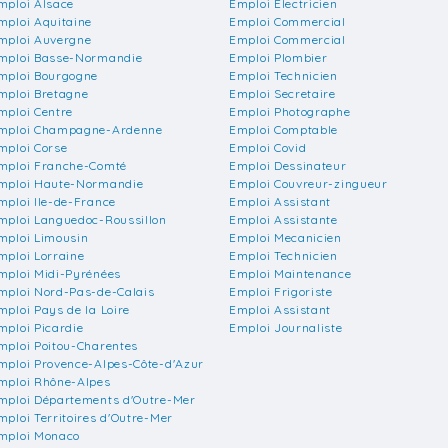
mploi Alsace
Emploi Electricien
mploi Aquitaine
Emploi Commercial
mploi Auvergne
Emploi Commercial
mploi Basse-Normandie
Emploi Plombier
mploi Bourgogne
Emploi Technicien
mploi Bretagne
Emploi Secretaire
mploi Centre
Emploi Photographe
mploi Champagne-Ardenne
Emploi Comptable
mploi Corse
Emploi Covid
mploi Franche-Comté
Emploi Dessinateur
mploi Haute-Normandie
Emploi Couvreur-zingueur
mploi Ile-de-France
Emploi Assistant
mploi Languedoc-Roussillon
Emploi Assistante
mploi Limousin
Emploi Mecanicien
mploi Lorraine
Emploi Technicien
mploi Midi-Pyrénées
Emploi Maintenance
mploi Nord-Pas-de-Calais
Emploi Frigoriste
mploi Pays de la Loire
Emploi Assistant
mploi Picardie
Emploi Journaliste
mploi Poitou-Charentes
mploi Provence-Alpes-Côte-d'Azur
mploi Rhône-Alpes
mploi Départements d'Outre-Mer
mploi Territoires d'Outre-Mer
mploi Monaco