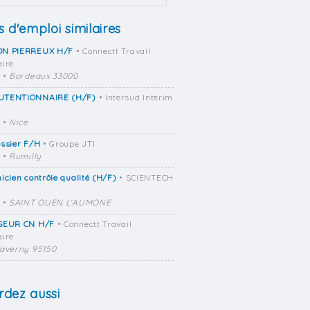
s d'emploi similaires
N PIERREUX H/F
• Connectt Travail
ire
•
Bordeaux 33000
TENTIONNAIRE (H/F)
• Intersud Interim
•
Nice
ssier F/H
• Groupe JTI
•
Rumilly
icien contrôle qualité (H/F)
• SCIENTECH
•
SAINT OUEN L'AUMONE
SEUR CN H/F
• Connectt Travail
ire
averny 95150
dez aussi