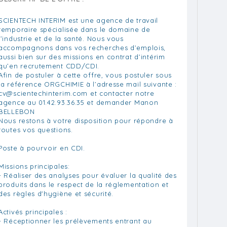
SCIENTECH INTERIM est une agence de travail
temporaire spécialisée dans le domaine de
l’industrie et de la santé. Nous vous
accompagnons dans vos recherches d’emplois,
aussi bien sur des missions en contrat d’intérim
qu’en recrutement CDD/CDI.
Afin de postuler à cette offre, vous postuler sous
la référence ORGCHIMIE à l’adresse mail suivante :
cv@scientechinterim.com
et contacter notre
agence au 01.42.93.36.35 et demander Manon
BELLEBON
Nous restons à votre disposition pour répondre à
toutes vos questions.
Poste à pourvoir en CDI.
Missions principales:
- Réaliser des analyses pour évaluer la qualité des
produits dans le respect de la réglementation et
des règles d'hygiène et sécurité.
Activés principales :
- Réceptionner les prélèvements entrant au