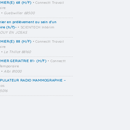
RMIER(E) 68 (H/F)
• Connectt Travail
ire
•
Guebwiller 68500
mier en prélèvement au sein d'un
ire (h/f)-
• SCIENTECH Intérim
OUY EN JOSAS
RMIER(E) 88 (H/F)
• Connectt Travail
ire
•
Le Thillot 88160
RMIER GERIATRIE 81- (H/F)
• Connectt
 Temporaire
•
Albi 81000
PULATEUR RADIO MAMMOGRAPHIE –
xos
5016