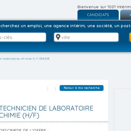
Bienvenue sur 1001 Intérim
CANDIDATS
Inscription
I
cherchez un emploi, une agence intérim, une société, un poste
Connexion
C
e-laboratoire-chimie-h-f-354218
Retour à ma recherche
TECHNICIEN DE LABORATOIRE
CHIMIE (H/F)
DESCRIPTIF DE L'OFFRE :