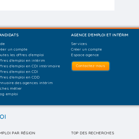
ANDIDATS
AGENCE D'EMPLOI ET INTÉRIM
ide
Services
réer un compte
Créer un compte
outes les offres d'emploi
Espace agence
ffres d'emploi en intérim
Contactez-nous
ffres d'emploi en CDI intérimaire
ffres d'emploi en CDI
ffres d'emploi en CDD
nnuaire des agences intérim
iches métier
log emploi
OI
MPLOI PAR RÉGION
TOP DES RECHERCHES