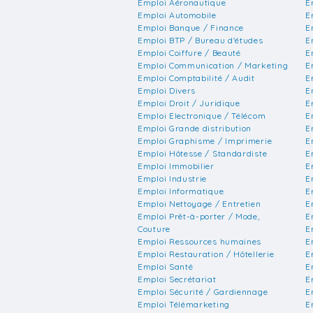
Emploi Aéronautique
E
Emploi Automobile
E
Emploi Banque / Finance
E
Emploi BTP / Bureau d'études
E
Emploi Coiffure / Beauté
E
Emploi Communication / Marketing
E
Emploi Comptabilité / Audit
E
Emploi Divers
E
Emploi Droit / Juridique
E
Emploi Electronique / Télécom
E
Emploi Grande distribution
E
Emploi Graphisme / Imprimerie
E
Emploi Hôtesse / Standardiste
E
Emploi Immobilier
E
Emploi Industrie
E
Emploi Informatique
E
Emploi Nettoyage / Entretien
E
Emploi Prêt-à-porter / Mode,
E
Couture
E
Emploi Ressources humaines
E
Emploi Restauration / Hôtellerie
E
Emploi Santé
E
Emploi Secrétariat
E
Emploi Sécurité / Gardiennage
E
Emploi Télémarketing
E