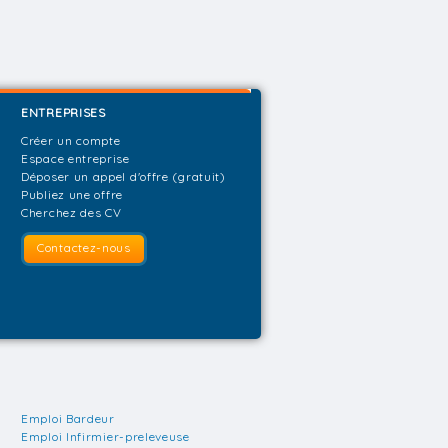
ENTREPRISES
Créer un compte
Espace entreprise
Déposer un appel d'offre (gratuit)
Publiez une offre
Cherchez des CV
Contactez-nous
Emploi Bardeur
Emploi Infirmier-preleveuse