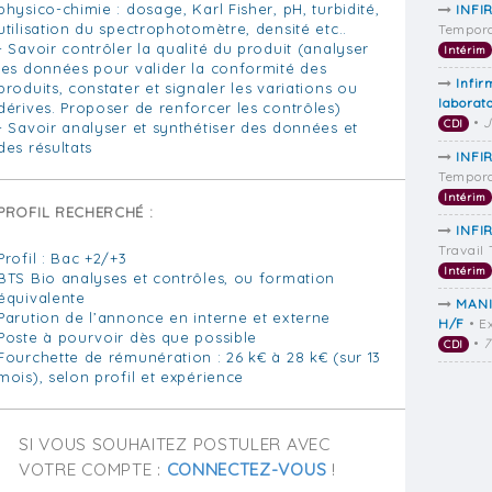
physico-chimie : dosage, Karl Fisher, pH, turbidité,
INFI
utilisation du spectrophotomètre, densité etc..
Tempora
- Savoir contrôler la qualité du produit (analyser
Intérim
les données pour valider la conformité des
Infir
produits, constater et signaler les variations ou
laborato
dérives. Proposer de renforcer les contrôles)
•
J
CDI
- Savoir analyser et synthétiser des données et
des résultats
INFI
Tempora
Intérim
PROFIL RECHERCHÉ :
INFI
Travail
Profil : Bac +2/+3
Intérim
BTS Bio analyses et contrôles, ou formation
équivalente
MANI
Parution de l’annonce en interne et externe
H/F
• E
Poste à pourvoir dès que possible
•
7
CDI
Fourchette de rémunération : 26 k€ à 28 k€ (sur 13
mois), selon profil et expérience
SI VOUS SOUHAITEZ POSTULER AVEC
VOTRE COMPTE :
CONNECTEZ-VOUS
!