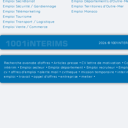
Emploi Secrétariat
Emploi Départements d'Outre-M
Emploi Sécurité / Gardiennage
Emploi Territoires d'Outre-Mer
Emploi Télémarketing
Emploi Monaco
Emploi Tourisme
Emploi Transport / Logistique
Emploi Vente / Commerce
2026 © 1001INTER
Recherche avancée d'offres
•
Articles presse
•
CV lettre de motivation
•
Co
intérim
•
Emploi secteur
•
Emploi département
•
Emploi recruteur
•
Emplo
cv • offres d'emploi • alerte mail • cvtheque • mission temporaire • interi
emploi • travail • appel d'offres • entreprise • metier •