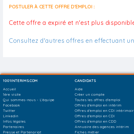
POSTULER À CETTE OFFRE D'EMPLOI :
Cette offre a expiré et n'est plus disponible
Consultez d'autres offres en effectuant u
1001INTERIMS.COM
CANDIDATS
Accueil
Aide
1ère visite
Créer un compte
Qui sommes-nous - L'équipe
Toutes les offres d'emploi
Facebook
Offres d'emploi en intérim
Twitter
Offres d'emploi en CDI intérimai
Linkedin
Offres d'emploi en CDI
Infos légales
Offres d'emploi en CDD
Partenaires
Annuaire des agences intérim
Presse et Partenariat
Fiches métier