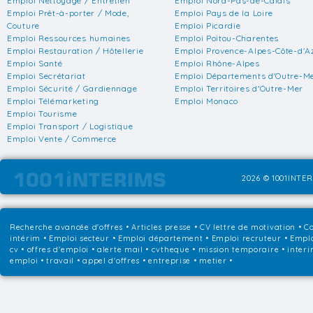
Emploi Nettoyage / Entretien
Emploi Nord-Pas-de-Calais
Emploi Prêt-à-porter / Mode,
Emploi Pays de la Loire
Couture
Emploi Picardie
Emploi Ressources humaines
Emploi Poitou-Charentes
Emploi Restauration / Hôtellerie
Emploi Provence-Alpes-Côte-d'A
Emploi Santé
Emploi Rhône-Alpes
Emploi Secrétariat
Emploi Départements d'Outre-M
Emploi Sécurité / Gardiennage
Emploi Territoires d'Outre-Mer
Emploi Télémarketing
Emploi Monaco
Emploi Tourisme
Emploi Transport / Logistique
Emploi Vente / Commerce
2026 © 1001INTER
Recherche avancée d'offres
•
Articles presse
•
CV lettre de motivation
•
Co
intérim
•
Emploi secteur
•
Emploi département
•
Emploi recruteur
•
Emplo
cv • offres d'emploi • alerte mail • cvtheque • mission temporaire • interi
emploi • travail • appel d'offres • entreprise • metier •