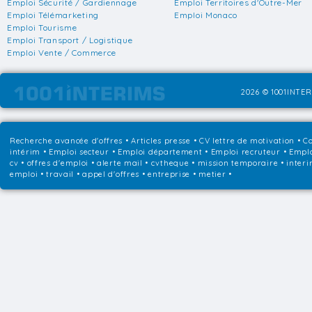
Emploi Sécurité / Gardiennage
Emploi Territoires d'Outre-Mer
Emploi Télémarketing
Emploi Monaco
Emploi Tourisme
Emploi Transport / Logistique
Emploi Vente / Commerce
2026 © 1001INTER
Recherche avancée d'offres
•
Articles presse
•
CV lettre de motivation
•
Co
intérim
•
Emploi secteur
•
Emploi département
•
Emploi recruteur
•
Emplo
cv • offres d'emploi • alerte mail • cvtheque • mission temporaire • interi
emploi • travail • appel d'offres • entreprise • metier •