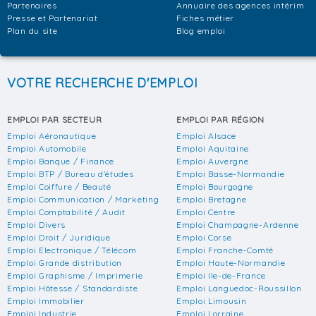
Partenaires
Annuaire des agences intérim
Presse et Partenariat
Fiches métier
Plan du site
Blog emploi
VOTRE RECHERCHE D'EMPLOI
EMPLOI PAR SECTEUR
EMPLOI PAR RÉGION
Emploi Aéronautique
Emploi Alsace
Emploi Automobile
Emploi Aquitaine
Emploi Banque / Finance
Emploi Auvergne
Emploi BTP / Bureau d'études
Emploi Basse-Normandie
Emploi Coiffure / Beauté
Emploi Bourgogne
Emploi Communication / Marketing
Emploi Bretagne
Emploi Comptabilité / Audit
Emploi Centre
Emploi Divers
Emploi Champagne-Ardenne
Emploi Droit / Juridique
Emploi Corse
Emploi Electronique / Télécom
Emploi Franche-Comté
Emploi Grande distribution
Emploi Haute-Normandie
Emploi Graphisme / Imprimerie
Emploi Ile-de-France
Emploi Hôtesse / Standardiste
Emploi Languedoc-Roussillon
Emploi Immobilier
Emploi Limousin
Emploi Industrie
Emploi Lorraine