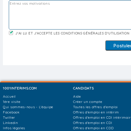
J'AI LU ET J'ACCEPTE LES CONDITIONS GÉNÉRALES D'UTILISATION
1001INTERIMS.COM
CANDIDATS
Accueil
Aide
1ère visite
Créer un compte
Qui sommes-nous - L'équipe
Toutes les offres d'emploi
Facebook
Offres d'emploi en intérim
Twitter
Offres d'emploi en CDI intérimai
Linkedin
Offres d'emploi en CDI
Infos légales
Offres d'emploi en CDD