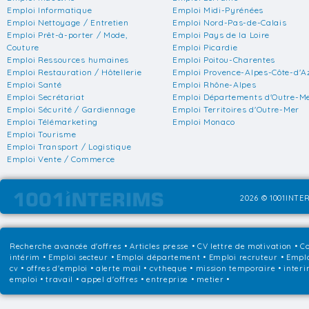
Emploi Informatique
Emploi Midi-Pyrénées
Emploi Nettoyage / Entretien
Emploi Nord-Pas-de-Calais
Emploi Prêt-à-porter / Mode,
Emploi Pays de la Loire
Couture
Emploi Picardie
Emploi Ressources humaines
Emploi Poitou-Charentes
Emploi Restauration / Hôtellerie
Emploi Provence-Alpes-Côte-d'A
Emploi Santé
Emploi Rhône-Alpes
Emploi Secrétariat
Emploi Départements d'Outre-M
Emploi Sécurité / Gardiennage
Emploi Territoires d'Outre-Mer
Emploi Télémarketing
Emploi Monaco
Emploi Tourisme
Emploi Transport / Logistique
Emploi Vente / Commerce
2026 © 1001INTER
Recherche avancée d'offres
•
Articles presse
•
CV lettre de motivation
•
Co
intérim
•
Emploi secteur
•
Emploi département
•
Emploi recruteur
•
Emplo
cv • offres d'emploi • alerte mail • cvtheque • mission temporaire • interi
emploi • travail • appel d'offres • entreprise • metier •