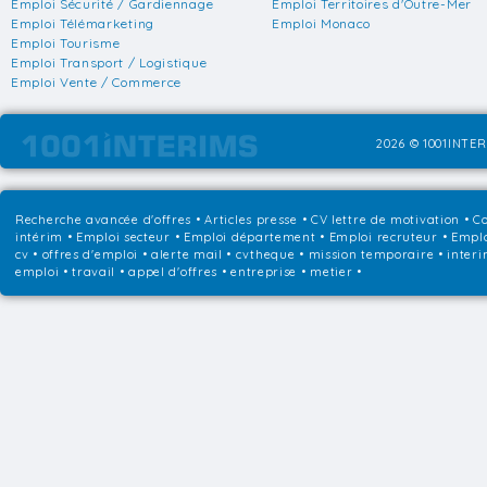
Emploi Sécurité / Gardiennage
Emploi Territoires d'Outre-Mer
Emploi Télémarketing
Emploi Monaco
Emploi Tourisme
Emploi Transport / Logistique
Emploi Vente / Commerce
2026 © 1001INTER
Recherche avancée d'offres
•
Articles presse
•
CV lettre de motivation
•
Co
intérim
•
Emploi secteur
•
Emploi département
•
Emploi recruteur
•
Emplo
cv • offres d'emploi • alerte mail • cvtheque • mission temporaire • interi
emploi • travail • appel d'offres • entreprise • metier •