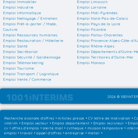
Emploi Immobilier
Emploi Limousin
Emploi Industrie
Emploi Lorraine
Emploi Informatique
Emploi Midi-Pyrénées
Emploi Nettoyage / Entretien
Emploi Nord-Pas-de-Calais
Emploi Prêt-à-porter / Mode,
Emploi Pays de la Loire
Couture
Emploi Picardie
Emploi Ressources humaines
Emploi Poitou-Charentes
Emploi Restauration / Hôtellerie
Emploi Provence-Alpes-Côte-d'A
Emploi Santé
Emploi Rhône-Alpes
Emploi Secrétariat
Emploi Départements d'Outre-M
Emploi Sécurité / Gardiennage
Emploi Territoires d'Outre-Mer
Emploi Télémarketing
Emploi Monaco
Emploi Tourisme
Emploi Transport / Logistique
Emploi Vente / Commerce
2026 © 1001INTER
Recherche avancée d'offres
•
Articles presse
•
CV lettre de motivation
•
Co
intérim
•
Emploi secteur
•
Emploi département
•
Emploi recruteur
•
Emplo
cv • offres d'emploi • alerte mail • cvtheque • mission temporaire • interi
emploi • travail • appel d'offres • entreprise • metier •