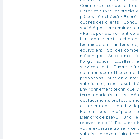
Commercialiser des offres
Gérer et suivre les stocks d
pièces détachées) - Représe
auprès des clients - Condui
société pour acheminer le m
- Participer activement au
l'entreprise Profil recherc
technique en maintenance,
équivalent - Solides compét
mécanique - Autonomie, ri
l'organisation - Excellent r
service client - Capacité à
communiquer efficacement
proposons - Mission d'inté
valorisante, avec possibili
Environnement technique va
terrain enrichissantes - Vé
déplacements professionnel
d'une entreprise en dével
Poste itinérant - déplacem
Démarrage prévu : lundi 1er
relever le défi ? Postulez 
votre expertise au service 
valorise le savoir-faire te