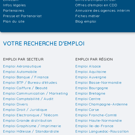
Infos légales
Offres d'emploi en CDD
Partenaires
Annuaire des agences intérim
Presse et Partenariat
Fiches métier
Plan du site
Blog emploi
VOTRE RECHERCHE D'EMPLOI
EMPLOI PAR SECTEUR
EMPLOI PAR RÉGION
Emploi Aéronautique
Emploi Alsace
Emploi Automobile
Emploi Aquitaine
Emploi Banque / Finance
Emploi Auvergne
Emploi BTP / Bureau d'études
Emploi Basse-Normandie
Emploi Coiffure / Beauté
Emploi Bourgogne
Emploi Communication / Marketing
Emploi Bretagne
Emploi Comptabilité / Audit
Emploi Centre
Emploi Divers
Emploi Champagne-Ardenne
Emploi Droit / Juridique
Emploi Corse
Emploi Electronique / Télécom
Emploi Franche-Comté
Emploi Grande distribution
Emploi Haute-Normandie
Emploi Graphisme / Imprimerie
Emploi Ile-de-France
Emploi Hôtesse / Standardiste
Emploi Languedoc-Roussillon