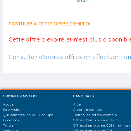
terrain.
POSTULER À CETTE OFFRE D'EMPLOI :
Cette offre a expiré et n'est plus disponible
Consultez d'autres offres en effectuant u
1001INTERIMS.COM
CANDIDATS
Accueil
Aide
1ère visite
Créer un compte
Qui sommes-nous - L'équipe
Toutes les offres d'emploi
Facebook
Offres d'emploi en intérim
Twitter
Offres d'emploi en CDI intérimai
Linkedin
Offres d'emploi en CDI