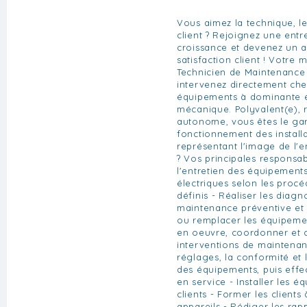
Vous aimez la technique, le
client ? Rejoignez une entr
croissance et devenez un a
satisfaction client ! Votre 
Technicien de Maintenance 
intervenez directement chez
équipements à dominante é
mécanique. Polyvalent(e), 
autonome, vous êtes le ga
fonctionnement des installa
représentant l'image de l'en
? Vos principales responsabi
l'entretien des équipement
électriques selon les pro
définis - Réaliser les diagn
maintenance préventive et 
ou remplacer les équipeme
en oeuvre, coordonner et c
interventions de maintenanc
réglages, la conformité et
des équipements, puis effec
en service - Installer les é
clients - Former les clients à
appareils - Rédiger les rapp