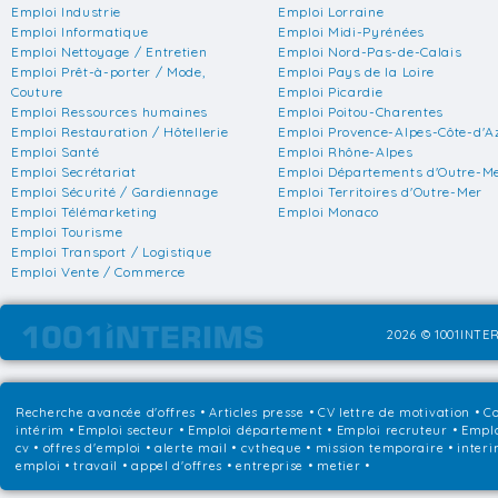
Emploi Industrie
Emploi Lorraine
Emploi Informatique
Emploi Midi-Pyrénées
Emploi Nettoyage / Entretien
Emploi Nord-Pas-de-Calais
Emploi Prêt-à-porter / Mode,
Emploi Pays de la Loire
Couture
Emploi Picardie
Emploi Ressources humaines
Emploi Poitou-Charentes
Emploi Restauration / Hôtellerie
Emploi Provence-Alpes-Côte-d'A
Emploi Santé
Emploi Rhône-Alpes
Emploi Secrétariat
Emploi Départements d'Outre-M
Emploi Sécurité / Gardiennage
Emploi Territoires d'Outre-Mer
Emploi Télémarketing
Emploi Monaco
Emploi Tourisme
Emploi Transport / Logistique
Emploi Vente / Commerce
2026 © 1001INTER
Recherche avancée d'offres
•
Articles presse
•
CV lettre de motivation
•
Co
intérim
•
Emploi secteur
•
Emploi département
•
Emploi recruteur
•
Emplo
cv • offres d'emploi • alerte mail • cvtheque • mission temporaire • interi
emploi • travail • appel d'offres • entreprise • metier •