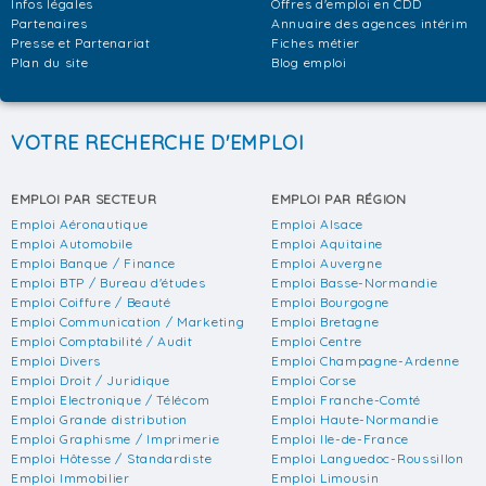
Infos légales
Offres d'emploi en CDD
Partenaires
Annuaire des agences intérim
Presse et Partenariat
Fiches métier
Plan du site
Blog emploi
VOTRE RECHERCHE D'EMPLOI
EMPLOI PAR SECTEUR
EMPLOI PAR RÉGION
Emploi Aéronautique
Emploi Alsace
Emploi Automobile
Emploi Aquitaine
Emploi Banque / Finance
Emploi Auvergne
Emploi BTP / Bureau d'études
Emploi Basse-Normandie
Emploi Coiffure / Beauté
Emploi Bourgogne
Emploi Communication / Marketing
Emploi Bretagne
Emploi Comptabilité / Audit
Emploi Centre
Emploi Divers
Emploi Champagne-Ardenne
Emploi Droit / Juridique
Emploi Corse
Emploi Electronique / Télécom
Emploi Franche-Comté
Emploi Grande distribution
Emploi Haute-Normandie
Emploi Graphisme / Imprimerie
Emploi Ile-de-France
Emploi Hôtesse / Standardiste
Emploi Languedoc-Roussillon
Emploi Immobilier
Emploi Limousin