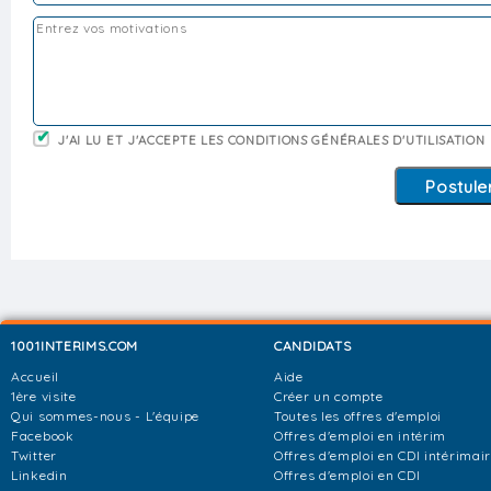
J'AI LU ET J'ACCEPTE LES CONDITIONS GÉNÉRALES D'UTILISATION
1001INTERIMS.COM
CANDIDATS
Accueil
Aide
1ère visite
Créer un compte
Qui sommes-nous - L'équipe
Toutes les offres d'emploi
Facebook
Offres d'emploi en intérim
Twitter
Offres d'emploi en CDI intérimai
Linkedin
Offres d'emploi en CDI