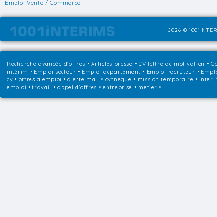
Emploi Vente / Commerce
2026 © 1001INTER
Recherche avancée d'offres
•
Articles presse
•
CV lettre de motivation
•
Co
intérim
•
Emploi secteur
•
Emploi département
•
Emploi recruteur
•
Emplo
cv • offres d'emploi • alerte mail • cvtheque • mission temporaire • interi
emploi • travail • appel d'offres • entreprise • metier •