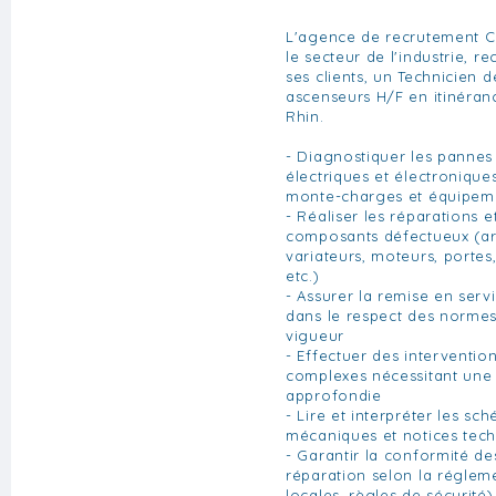
L'agence de recrutement C
le secteur de l'industrie, r
ses clients, un Technicien 
ascenseurs H/F en itinéranc
Rhin.
- Diagnostiquer les panne
électriques et électronique
monte-charges et équipeme
- Réaliser les réparations
composants défectueux (a
variateurs, moteurs, portes
etc.)
- Assurer la remise en servi
dans le respect des normes
vigueur
- Effectuer des interventi
complexes nécessitant une 
approfondie
- Lire et interpréter les sc
mécaniques et notices tec
- Garantir la conformité des
réparation selon la réglem
locales, règles de sécurité)