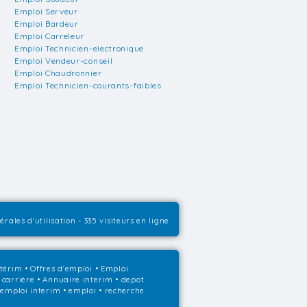
Emploi Serveur
Emploi Bardeur
Emploi Carreleur
Emploi Technicien-electronique
Emploi Vendeur-conseil
Emploi Chaudronnier
Emploi Technicien-courants-faibles
rales d'utilisation
- 335 visiteurs en ligne
ntérim
•
Offres d'emploi
•
Emploi
 carrière
•
Annuaire interim
• depot
• emploi interim • emploi • recherche