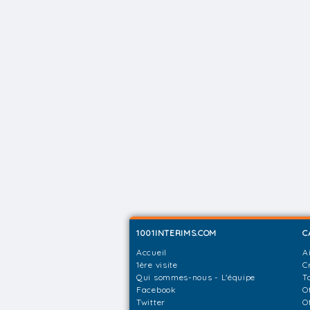
1001INTERIMS.COM
C
Accueil
A
1ère visite
C
Qui sommes-nous - L'équipe
T
Facebook
O
Twitter
O