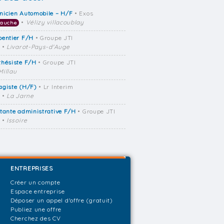
nicien Automobile – H/F
• Exos
•
Vélizy villacoublay
bauche
pentier F/H
• Groupe JTI
•
Livarot-Pays-d'Auge
thésiste F/H
• Groupe JTI
Millau
agiste (H/F)
• Lr Interim
•
La Jarne
tante administrative F/H
• Groupe JTI
•
Issoire
ENTREPRISES
Créer un compte
Espace entreprise
Déposer un appel d'offre (gratuit)
Publiez une offre
Cherchez des CV