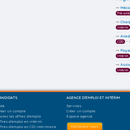
Méca
Pré-em
Char
Intérim
Anes
•
CDD
Pays
Intérim
Assis
Intérim
ANDIDATS
AGENCE D'EMPLOI ET INTÉRIM
ide
Services
réer un compte
Créer un compte
outes les offres d'emploi
Espace agence
ffres d'emploi en intérim
Contactez-nous
ffres d'emploi en CDI intérimaire