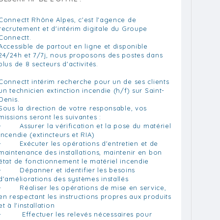
Connectt Rhône Alpes, c'est l'agence de
recrutement et d'intérim digitale du Groupe
Connectt.
Accessible de partout en ligne et disponible
24/24h et 7/7j, nous proposons des postes dans
plus de 8 secteurs d'activités.
Connectt intérim recherche pour un de ses clients
un technicien extinction incendie (h/f) sur Saint-
Denis.
Sous la direction de votre responsable, vos
missions seront les suivantes :
- Assurer la vérification et la pose du matériel
incendie (extincteurs et RIA)
- Exécuter les opérations d'entretien et de
maintenance des installations, maintenir en bon
état de fonctionnement le matériel incendie
- Dépanner et identifier les besoins
d'améliorations des systèmes installés
- Réaliser les opérations de mise en service,
en respectant les instructions propres aux produits
et à l'installation
- Effectuer les relevés nécessaires pour