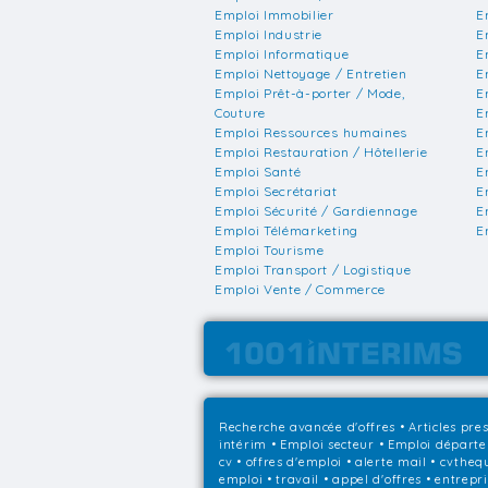
Emploi Immobilier
E
Emploi Industrie
E
Emploi Informatique
E
Emploi Nettoyage / Entretien
E
Emploi Prêt-à-porter / Mode,
E
Couture
E
Emploi Ressources humaines
E
Emploi Restauration / Hôtellerie
E
Emploi Santé
E
Emploi Secrétariat
E
Emploi Sécurité / Gardiennage
E
Emploi Télémarketing
E
Emploi Tourisme
Emploi Transport / Logistique
Emploi Vente / Commerce
Recherche avancée d'offres
•
Articles pre
intérim
•
Emploi secteur
•
Emploi départ
cv • offres d'emploi • alerte mail • cvthe
emploi • travail • appel d'offres • entrepr