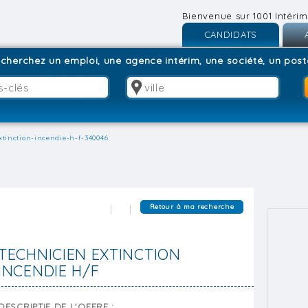
Bienvenue sur 1001 Intérim
CANDIDATS
Inscription
I
cherchez un emploi, une agence intérim, une société, un poste
Connexion
C
xtinction-incendie-h-f-340046
Retour à ma recherche
TECHNICIEN EXTINCTION
INCENDIE H/F
DESCRIPTIF DE L'OFFRE :