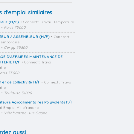
s d'emploi similaires
leur (H/F)
• Connectt Travail Temporaire
•
Paris 75000
EUR / ASSEMBLEUR (H/F)
• Connectt
 Temporaire
•
Cergy 95800
GE D'AFFAIRES MAINTENANCE DE
TTERIE H/F
• Connectt Travail
ire
aris 75000
nier de collectivité H/F
• Connectt Travail
ire
•
Toulouse 31000
teurs Agroalimentaires Polyvalents F/H
al Emploi Villefranche
•
Villefranche-sur-Saône
dez aussi