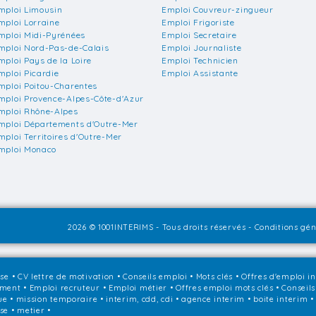
mploi Limousin
Emploi Couvreur-zingueur
mploi Lorraine
Emploi Frigoriste
mploi Midi-Pyrénées
Emploi Secretaire
mploi Nord-Pas-de-Calais
Emploi Journaliste
mploi Pays de la Loire
Emploi Technicien
mploi Picardie
Emploi Assistante
mploi Poitou-Charentes
mploi Provence-Alpes-Côte-d'Azur
mploi Rhône-Alpes
mploi Départements d'Outre-Mer
mploi Territoires d'Outre-Mer
mploi Monaco
2026 © 1001INTERIMS - Tous droits réservés -
Conditions géné
sse
•
CV lettre de motivation
•
Conseils emploi
•
Mots clés
•
Offres d'emploi i
ement
•
Emploi recruteur
•
Emploi métier
•
Offres emploi mots clés
•
Conseils
que • mission temporaire • interim, cdd, cdi • agence interim • boite interim 
ise • metier •