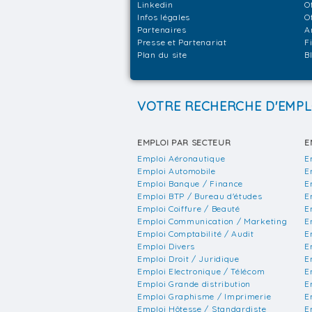
Linkedin
O
Infos légales
O
Partenaires
A
Presse et Partenariat
F
Plan du site
B
VOTRE RECHERCHE D'EMPL
EMPLOI PAR SECTEUR
E
Emploi Aéronautique
E
Emploi Automobile
E
Emploi Banque / Finance
E
Emploi BTP / Bureau d'études
E
Emploi Coiffure / Beauté
E
Emploi Communication / Marketing
E
Emploi Comptabilité / Audit
E
Emploi Divers
E
Emploi Droit / Juridique
E
Emploi Electronique / Télécom
E
Emploi Grande distribution
E
Emploi Graphisme / Imprimerie
E
Emploi Hôtesse / Standardiste
E