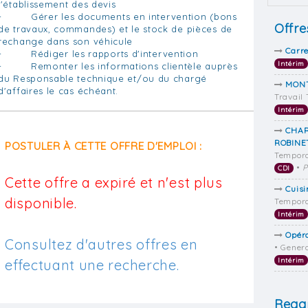
l'établissement des devis
- Gérer les documents en intervention (bons
Offre
de travaux, commandes) et le stock de pièces de
rechange dans son véhicule
Carre
- Rédiger les rapports d'intervention
Intérim
- Remonter les informations clientèle auprès
du Responsable technique et/ou du chargé
MONT
d'affaires le cas échéant.
Travail
Intérim
CHAR
ROBINE
POSTULER À CETTE OFFRE D'EMPLOI :
Tempora
•
P
CDI
Cette offre a expiré et n'est plus
Cuisi
disponible.
Tempora
Intérim
Opéra
Consultez d'autres offres en
• Gener
Intérim
effectuant une recherche.
Regar