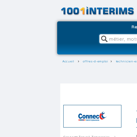
Re
Accueil
offres-d-emploi
technicien-e