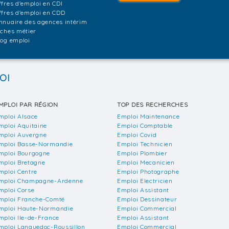
ffres d'emploi en CDI
ffres d'emploi en CDD
nnuaire des agences intérim
iches métier
log emploi
OI
MPLOI PAR RÉGION
TOP DES RECHERCHES
mploi Alsace
Emploi Maintenance
mploi Aquitaine
Emploi Comptable
mploi Auvergne
Emploi Covid
mploi Basse-Normandie
Emploi Technicien
mploi Bourgogne
Emploi Plombier
mploi Bretagne
Emploi Mecanicien
mploi Centre
Emploi Photographe
mploi Champagne-Ardenne
Emploi Electricien
mploi Corse
Emploi Assistant
mploi Franche-Comté
Emploi Dessinateur
mploi Haute-Normandie
Emploi Commercial
mploi Ile-de-France
Emploi Assistant
mploi Languedoc-Roussillon
Emploi Commercial