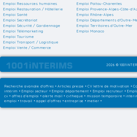
Emploi Ressources humaines
Emploi Poitou-Charentes
Emploi Restauration / Hôtellerie
Emploi Provence-Alpes-Côte-d'A
Emploi Santé
Emploi Rhône-Alpes
Emploi Secrétariat
Emploi Départements d'Outre-M
Emploi Sécurité / Gardiennage
Emploi Territoires d'Outre-Mer
Emploi Télémarketing
Emploi Monaco
Emploi Tourisme
Emploi Transport / Logistique
Emploi Vente / Commerce
2026 © 1001INTER
Recherche avancée d'offres
•
Articles presse
•
CV lettre de motivation
•
Co
intérim
•
Emploi secteur
•
Emploi département
•
Emploi recruteur
•
Emplo
cv • offres d'emploi • alerte mail • cvtheque • mission temporaire • interi
emploi • travail • appel d'offres • entreprise • metier •