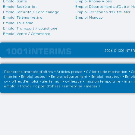
Emploi Santé
Emploi Rhône-Alpes
Emploi Secrétariat
Emploi Départements d'Outre-M
Emploi Sécurité / Gardiennage
Emploi Territoires d'Outre-Mer
Emploi Télémarketing
Emploi Monaco
Emploi Tourisme
Emploi Transport / Logistique
Emploi Vente / Commerce
2026 © 1001INTER
Recherche avancée d'offres
•
Articles presse
•
CV lettre de motivation
•
Co
intérim
•
Emploi secteur
•
Emploi département
•
Emploi recruteur
•
Emplo
cv • offres d'emploi • alerte mail • cvtheque • mission temporaire • interi
emploi • travail • appel d'offres • entreprise • metier •