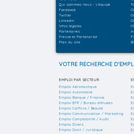
Qui sommes-nous - L'équipe
T
Facebook
O
Twitter
O
Linkedin
O
Infos légales
O
Partenaires
A
Presse et Partenariat
F
Plan du site
B
VOTRE RECHERCHE D'EMPL
EMPLOI PAR SECTEUR
E
Emploi Aéronautique
E
Emploi Automobile
E
Emploi Banque / Finance
E
Emploi BTP / Bureau d'études
E
Emploi Coiffure / Beauté
E
Emploi Communication / Marketing
E
Emploi Comptabilité / Audit
E
Emploi Divers
E
Emploi Droit / Juridique
E