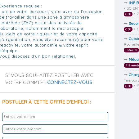
INFI
Expérience requise :
• SCIEN
Lors de votre parcours, vous avez eu l'occasion
•
7
CDI
de travailler dans une zone à atmosphère
contrôlée (ZAC) et sur des activités de
Secon
laboratoire, notamment la microscopie.
•
L
CDI
Au-delà de votre rigueur et de votre capacité
Cuisi
d'organisation, vous êtes reconnu(e) pour votre
Rochell
réactivité, votre autonomie & votre esprit
d'équipe.
Intérim
Vous disposez d'un bon relationnel.
Méca
Pré-em
SI VOUS SOUHAITEZ POSTULER AVEC
Char
Tempora
VOTRE COMPTE :
CONNECTEZ-VOUS
!
•
P
CDI
POSTULER À CETTE OFFRE D'EMPLOI :