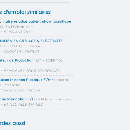
s d'emploi similaires
onnaire relation patient pharmaceutique
 SCIENTECH Intérim
•
92160 ANTONY
NICIEN EN CÂBLAGE & ELECTRICITE
NE
• SCIENTECH Intérim
•
OZOIR LA FERRIERE
teur de Production H/F
• SCIENTECH
•
91080 EVRY COURCOURONNES
icien Injection Plastique F/H
• General
Villefranche
illefranche-sur-Saône
 de fabrication F/H
• RM Interim Angers
•
LA NEUVILLE-EN-HEZ
dez aussi