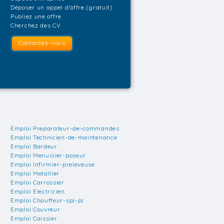
Déposer un appel d'offre (gratuit)
Publiez une offre
Cherchez des CV
Contactez-nous
Emploi Preparateur-de-commandes
Emploi Technicien-de-maintenance
Emploi Bardeur
Emploi Menuisier-poseur
Emploi Infirmier-preleveuse
Emploi Metallier
Emploi Carrossier
Emploi Electricien
Emploi Chauffeur-spl-pl
Emploi Couvreur
Emploi Caissier