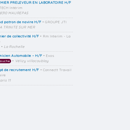
RMIER PRELEVEUR EN LABORATOIRE H/F
TECH Intérim
8310 MAUREPAS
d patron de navire H/F
• GROUPE JTI
A TRINITE SUR MER
nier de collectivité H/F
• Rm Interim - La
e
•
La Rochelle
nicien Automobile – H/F
• Exos
•
Vélizy villacoublay
bauche
gé de recrutement H/F
• Connectt Travail
ire
aris 11