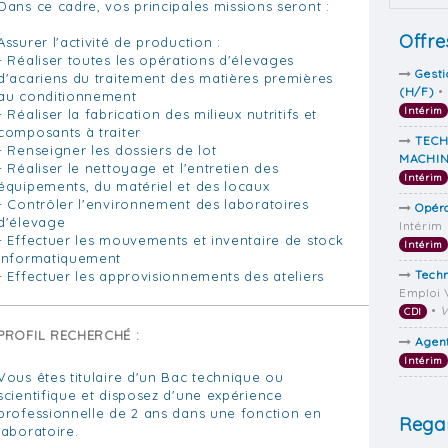
Dans ce cadre, vos principales missions seront :
Offre
Assurer l'activité de production :
- Réaliser toutes les opérations d'élevages
Gesti
d'acariens du traitement des matières premières
(H/F)
•
au conditionnement
Intérim
- Réaliser la fabrication des milieux nutritifs et
composants à traiter
TECH
- Renseigner les dossiers de lot
MACHI
- Réaliser le nettoyage et l'entretien des
Intérim
équipements, du matériel et des locaux
- Contrôler l'environnement des laboratoires
Opéra
d'élevage
Intérim
- Effectuer les mouvements et inventaire de stock
Intérim
informatiquement
Techn
- Effectuer les approvisionnements des ateliers
Emploi 
•
V
CDI
PROFIL RECHERCHÉ :
Agent
Intérim
Vous êtes titulaire d'un Bac technique ou
scientifique et disposez d'une expérience
professionnelle de 2 ans dans une fonction en
Regar
laboratoire.