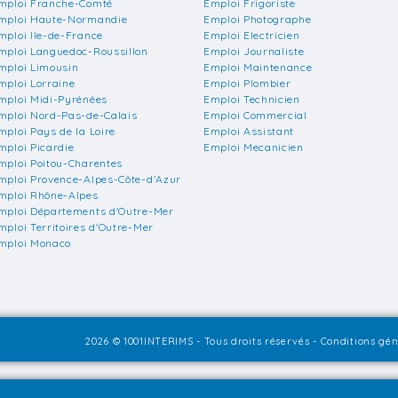
mploi Franche-Comté
Emploi Frigoriste
mploi Haute-Normandie
Emploi Photographe
mploi Ile-de-France
Emploi Electricien
mploi Languedoc-Roussillon
Emploi Journaliste
mploi Limousin
Emploi Maintenance
mploi Lorraine
Emploi Plombier
mploi Midi-Pyrénées
Emploi Technicien
mploi Nord-Pas-de-Calais
Emploi Commercial
mploi Pays de la Loire
Emploi Assistant
mploi Picardie
Emploi Mecanicien
mploi Poitou-Charentes
mploi Provence-Alpes-Côte-d'Azur
mploi Rhône-Alpes
mploi Départements d'Outre-Mer
mploi Territoires d'Outre-Mer
mploi Monaco
2026 © 1001INTERIMS - Tous droits réservés -
Conditions géné