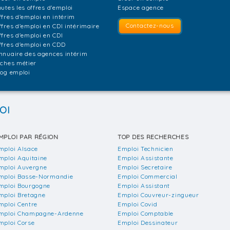
outes les offres d'emploi
Espace agence
ffres d'emploi en intérim
Contactez-nous
ffres d'emploi en CDI intérimaire
ffres d'emploi en CDI
ffres d'emploi en CDD
nnuaire des agences intérim
iches métier
log emploi
OI
MPLOI PAR RÉGION
TOP DES RECHERCHES
mploi Alsace
Emploi Technicien
mploi Aquitaine
Emploi Assistante
mploi Auvergne
Emploi Secretaire
mploi Basse-Normandie
Emploi Commercial
mploi Bourgogne
Emploi Assistant
mploi Bretagne
Emploi Couvreur-zingueur
mploi Centre
Emploi Covid
mploi Champagne-Ardenne
Emploi Comptable
mploi Corse
Emploi Dessinateur