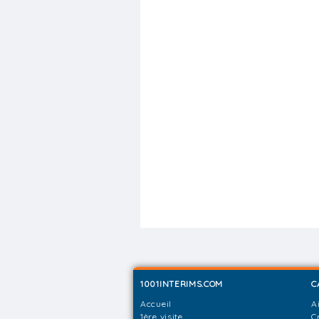
1001INTERIMS.COM
C
Accueil
A
1ère visite
C