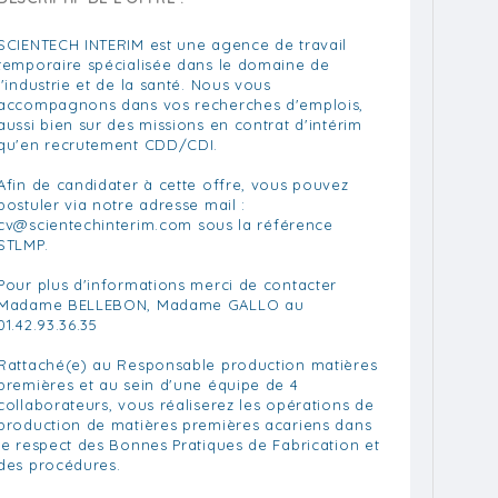
SCIENTECH INTERIM est une agence de travail
temporaire spécialisée dans le domaine de
l'industrie et de la santé. Nous vous
accompagnons dans vos recherches d'emplois,
aussi bien sur des missions en contrat d'intérim
qu'en recrutement CDD/CDI.
Afin de candidater à cette offre, vous pouvez
postuler via notre adresse mail :
cv@scientechinterim.com
sous la référence
STLMP.
Pour plus d'informations merci de contacter
Madame BELLEBON, Madame GALLO au
01.42.93.36.35
Rattaché(e) au Responsable production matières
premières et au sein d'une équipe de 4
collaborateurs, vous réaliserez les opérations de
production de matières premières acariens dans
le respect des Bonnes Pratiques de Fabrication et
des procédures.