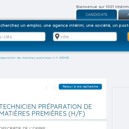
Bienvenue sur 1001 Intérim
CANDIDATS
Inscription
I
cherchez un emploi, une agence intérim, une société, un poste
Connexion
C
reparation-de-matieres-premieres-h-f-405430
Retour à ma recherche
TECHNICIEN PRÉPARATION DE
MATIÈRES PREMIÈRES (H/F)
DESCRIPTIF DE L'OFFRE :