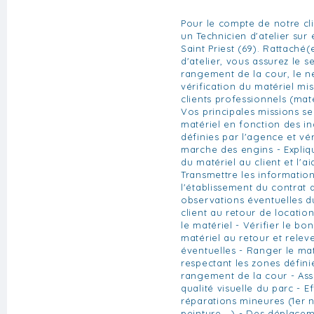
Pour le compte de notre cl
un Technicien d'atelier sur
Saint Priest (69). Rattaché
d'atelier, vous assurez le se
rangement de la cour, le n
vérification du matériel mis
clients professionnels (mat
Vos principales missions ser
matériel en fonction des ind
définies par l'agence et vér
marche des engins - Expliq
du matériel au client et l'
Transmettre les informatio
l'établissement du contrat d
observations éventuelles du 
client au retour de locatio
le matériel - Vérifier le b
matériel au retour et relev
éventuelles - Ranger le mat
respectant les zones défini
rangement de la cour - Assu
qualité visuelle du parc - E
réparations mineures (1er n
peinture,...) - Des déplace