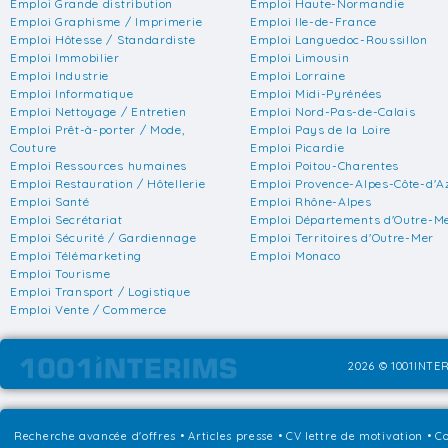
Emploi Grande distribution
Emploi Haute-Normandie
Emploi Graphisme / Imprimerie
Emploi Ile-de-France
Emploi Hôtesse / Standardiste
Emploi Languedoc-Roussillon
Emploi Immobilier
Emploi Limousin
Emploi Industrie
Emploi Lorraine
Emploi Informatique
Emploi Midi-Pyrénées
Emploi Nettoyage / Entretien
Emploi Nord-Pas-de-Calais
Emploi Prêt-à-porter / Mode,
Emploi Pays de la Loire
Couture
Emploi Picardie
Emploi Ressources humaines
Emploi Poitou-Charentes
Emploi Restauration / Hôtellerie
Emploi Provence-Alpes-Côte-d'A
Emploi Santé
Emploi Rhône-Alpes
Emploi Secrétariat
Emploi Départements d'Outre-M
Emploi Sécurité / Gardiennage
Emploi Territoires d'Outre-Mer
Emploi Télémarketing
Emploi Monaco
Emploi Tourisme
Emploi Transport / Logistique
Emploi Vente / Commerce
2026 © 1001INTER
Recherche avancée d'offres
•
Articles presse
•
CV lettre de motivation
•
Co