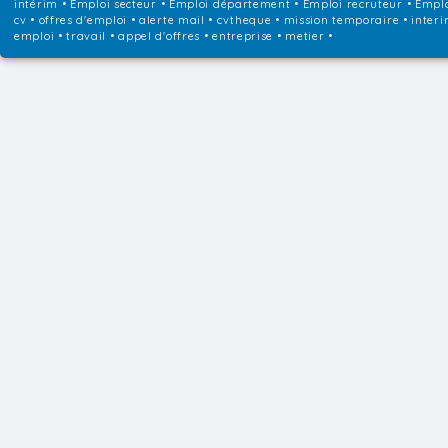
intérim
•
Emploi secteur
•
Emploi département
•
Emploi recruteur
•
Emplo
cv • offres d'emploi • alerte mail • cvtheque • mission temporaire • interi
emploi • travail • appel d'offres • entreprise • metier •