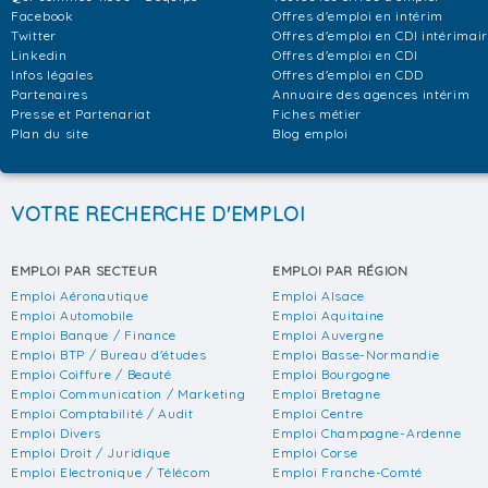
Facebook
Offres d'emploi en intérim
Twitter
Offres d'emploi en CDI intérimai
Linkedin
Offres d'emploi en CDI
Infos légales
Offres d'emploi en CDD
Partenaires
Annuaire des agences intérim
Presse et Partenariat
Fiches métier
Plan du site
Blog emploi
VOTRE RECHERCHE D'EMPLOI
EMPLOI PAR SECTEUR
EMPLOI PAR RÉGION
Emploi Aéronautique
Emploi Alsace
Emploi Automobile
Emploi Aquitaine
Emploi Banque / Finance
Emploi Auvergne
Emploi BTP / Bureau d'études
Emploi Basse-Normandie
Emploi Coiffure / Beauté
Emploi Bourgogne
Emploi Communication / Marketing
Emploi Bretagne
Emploi Comptabilité / Audit
Emploi Centre
Emploi Divers
Emploi Champagne-Ardenne
Emploi Droit / Juridique
Emploi Corse
Emploi Electronique / Télécom
Emploi Franche-Comté