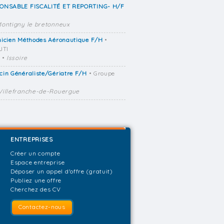
ONSABLE FISCALITÉ ET REPORTING- H/F
ontigny le bretonneux
nicien Méthodes Aéronautique F/H
•
JTI
•
Issoire
in Généraliste/Gériatre F/H
• Groupe
Villefranche-de-Rouergue
ENTREPRISES
Créer un compte
Espace entreprise
Déposer un appel d'offre (gratuit)
Publiez une offre
Cherchez des CV
Contactez-nous