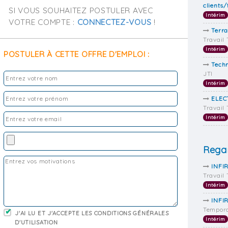
clients
SI VOUS SOUHAITEZ POSTULER AVEC
Intérim
VOTRE COMPTE :
CONNECTEZ-VOUS
!
Terra
Travail
Intérim
POSTULER À CETTE OFFRE D'EMPLOI :
Techn
JTI
Intérim
ELEC
Travail
Intérim
Regar
INFI
Travail
Intérim
INFI
Tempora
J'AI LU ET J'ACCEPTE LES CONDITIONS GÉNÉRALES
Intérim
D'UTILISATION