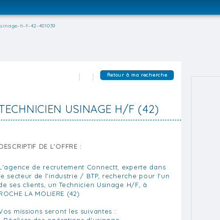
sinage-h-f-42-401039
Retour à ma recherche
TECHNICIEN USINAGE H/F (42)
DESCRIPTIF DE L'OFFRE :
L'agence de recrutement Connectt, experte dans
le secteur de l'industrie / BTP, recherche pour l'un
de ses clients, un Technicien Usinage H/F, à
ROCHE LA MOLIERE (42)
Vos missions seront les suivantes :
- Réaliser des opérations d'usinage