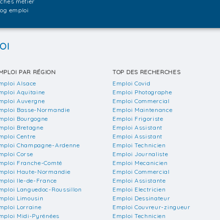
iches métier
log emploi
OI
MPLOI PAR RÉGION
TOP DES RECHERCHES
mploi Alsace
Emploi Covid
mploi Aquitaine
Emploi Photographe
mploi Auvergne
Emploi Commercial
mploi Basse-Normandie
Emploi Maintenance
mploi Bourgogne
Emploi Frigoriste
mploi Bretagne
Emploi Assistant
mploi Centre
Emploi Assistant
mploi Champagne-Ardenne
Emploi Technicien
mploi Corse
Emploi Journaliste
mploi Franche-Comté
Emploi Mecanicien
mploi Haute-Normandie
Emploi Commercial
mploi Ile-de-France
Emploi Assistante
mploi Languedoc-Roussillon
Emploi Electricien
mploi Limousin
Emploi Dessinateur
mploi Lorraine
Emploi Couvreur-zingueur
mploi Midi-Pyrénées
Emploi Technicien