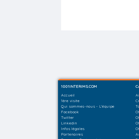
1001INTERIMS.COM
C
Accueil
A
1ère visite
C
Qui sommes-nous - L'équipe
T
Facebook
O
Twitter
O
Linkedin
O
Infos légales
O
Partenaires
A