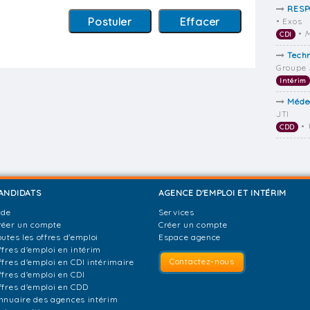
RESP
• Exos
•
M
CDI
Tech
Groupe 
Intérim
Médec
JTI
•
CDD
ANDIDATS
AGENCE D'EMPLOI ET INTÉRIM
ide
Services
réer un compte
Créer un compte
outes les offres d'emploi
Espace agence
ffres d'emploi en intérim
Contactez-nous
ffres d'emploi en CDI intérimaire
ffres d'emploi en CDI
ffres d'emploi en CDD
nnuaire des agences intérim