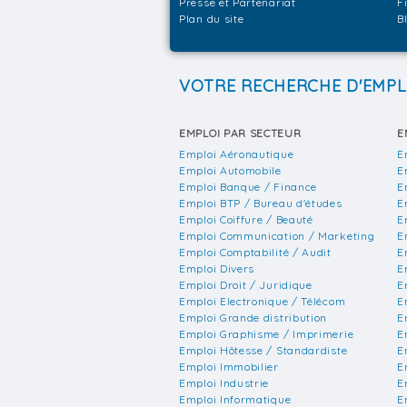
Presse et Partenariat
F
Plan du site
B
VOTRE RECHERCHE D'EMPL
EMPLOI PAR SECTEUR
E
Emploi Aéronautique
E
Emploi Automobile
E
Emploi Banque / Finance
E
Emploi BTP / Bureau d'études
E
Emploi Coiffure / Beauté
E
Emploi Communication / Marketing
E
Emploi Comptabilité / Audit
E
Emploi Divers
E
Emploi Droit / Juridique
E
Emploi Electronique / Télécom
E
Emploi Grande distribution
E
Emploi Graphisme / Imprimerie
E
Emploi Hôtesse / Standardiste
E
Emploi Immobilier
E
Emploi Industrie
E
Emploi Informatique
E