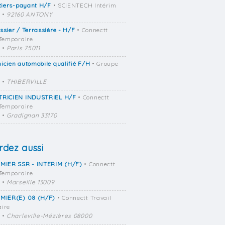
/tiers-payant H/F
• SCIENTECH Intérim
•
92160 ANTONY
ssier / Terrassière - H/F
• Connectt
 Temporaire
•
Paris 75011
icien automobile qualifié F/H
• Groupe
•
THIBERVILLE
TRICIEN INDUSTRIEL H/F
• Connectt
 Temporaire
•
Gradignan 33170
dez aussi
RMIER SSR - INTERIM (H/F)
• Connectt
 Temporaire
•
Marseille 13009
RMIER(E) 08 (H/F)
• Connectt Travail
ire
•
Charleville-Mézières 08000