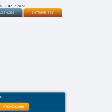
s | 7 août 2026
AGENCES
ENTREPRISES
nscription
Inscription
onnexion
Connexion
...