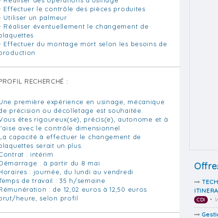
- Effectuer le contrôle des pièces produites
- Utiliser un palmeur
- Réaliser éventuellement le changement de
plaquettes
- Effectuer du montage mort selon les besoins de
production
PROFIL RECHERCHÉ :
Une première expérience en usinage, mécanique
de précision ou décolletage est souhaitée.
Vous êtes rigoureux(se), précis(e), autonome et à
l'aise avec le contrôle dimensionnel.
La capacité à effectuer le changement de
plaquettes serait un plus.
Contrat : intérim
Démarrage : à partir du 8 mai
Offre
Horaires : journée, du lundi au vendredi
Temps de travail : 35 h/semaine
TECH
Rémunération : de 12,02 euros à 12,50 euros
ITINER
brut/heure, selon profil
•
V
CDI
Gesti