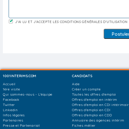
J'AI LU ET J'ACCEPTE LES CONDITIONS GÉNÉRALES D'UTILISATION
1001INTERIMS.COM
CANDIDATS
Accueil
Aide
1ère visite
Créer un compte
Qui sommes-nous - L'équipe
Toutes les offres d'emploi
Facebook
Offres d'emploi en intérim
Twitter
Offres d'emploi en CDI intérimai
Linkedin
Offres d'emploi en CDI
Infos légales
Offres d'emploi en CDD
Partenaires
Annuaire des agences intérim
Presse et Partenariat
Fiches métier