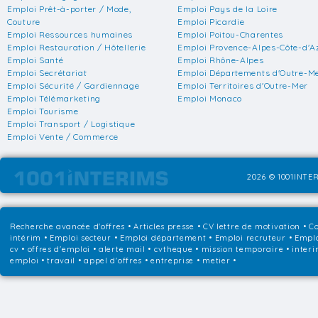
Emploi Prêt-à-porter / Mode,
Emploi Pays de la Loire
Couture
Emploi Picardie
Emploi Ressources humaines
Emploi Poitou-Charentes
Emploi Restauration / Hôtellerie
Emploi Provence-Alpes-Côte-d'A
Emploi Santé
Emploi Rhône-Alpes
Emploi Secrétariat
Emploi Départements d'Outre-M
Emploi Sécurité / Gardiennage
Emploi Territoires d'Outre-Mer
Emploi Télémarketing
Emploi Monaco
Emploi Tourisme
Emploi Transport / Logistique
Emploi Vente / Commerce
2026 © 1001INTER
Recherche avancée d'offres
•
Articles presse
•
CV lettre de motivation
•
Co
intérim
•
Emploi secteur
•
Emploi département
•
Emploi recruteur
•
Emplo
cv • offres d'emploi • alerte mail • cvtheque • mission temporaire • interi
emploi • travail • appel d'offres • entreprise • metier •