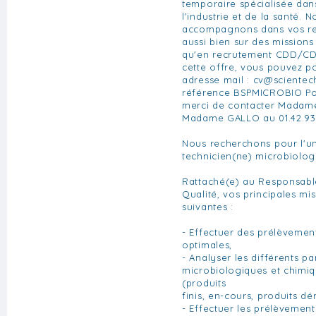
temporaire spécialisée da
l'industrie et de la santé. 
accompagnons dans vos re
aussi bien sur des missions
qu'en recrutement CDD/CDI
cette offre, vous pouvez po
adresse mail :
cv@scientec
référence BSPMICROBIO Pou
merci de contacter Mada
Madame GALLO au 01.42.93.
Nous recherchons pour l'un
technicien(ne) microbiolog
Rattaché(e) au Responsabl
Qualité, vos principales mis
suivantes :
- Effectuer des prélèvemen
optimales,
- Analyser les différents p
microbiologiques et chimiq
(produits
finis, en-cours, produits dér
- Effectuer les prélèvemen