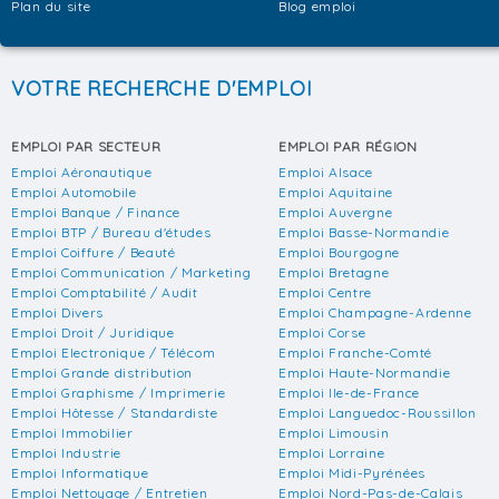
Plan du site
Blog emploi
VOTRE RECHERCHE D'EMPLOI
EMPLOI PAR SECTEUR
EMPLOI PAR RÉGION
Emploi Aéronautique
Emploi Alsace
Emploi Automobile
Emploi Aquitaine
Emploi Banque / Finance
Emploi Auvergne
Emploi BTP / Bureau d'études
Emploi Basse-Normandie
Emploi Coiffure / Beauté
Emploi Bourgogne
Emploi Communication / Marketing
Emploi Bretagne
Emploi Comptabilité / Audit
Emploi Centre
Emploi Divers
Emploi Champagne-Ardenne
Emploi Droit / Juridique
Emploi Corse
Emploi Electronique / Télécom
Emploi Franche-Comté
Emploi Grande distribution
Emploi Haute-Normandie
Emploi Graphisme / Imprimerie
Emploi Ile-de-France
Emploi Hôtesse / Standardiste
Emploi Languedoc-Roussillon
Emploi Immobilier
Emploi Limousin
Emploi Industrie
Emploi Lorraine
Emploi Informatique
Emploi Midi-Pyrénées
Emploi Nettoyage / Entretien
Emploi Nord-Pas-de-Calais