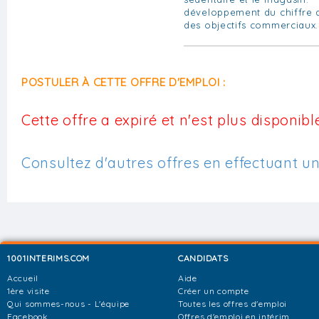
développement du chiffre d'
des objectifs commerciaux.
POSTULER À CETTE OFFRE D'EMPLOI :
Cette offre a expiré et n'est plus disponible
Consultez d'autres offres en effectuant u
1001INTERIMS.COM
CANDIDATS
Accueil
Aide
1ère visite
Créer un compte
Qui sommes-nous - L'équipe
Toutes les offres d'emploi
Facebook
Offres d'emploi en intérim