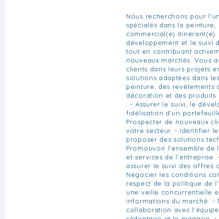
Nous recherchons pour l'un
spécialés dans la peinture,
commercial(e) itinérant(e).
développement et le suivi d
tout en contribuant active
nouveaux marchés. Vous 
clients dans leurs projets 
solutions adaptées dans le
peinture, des revêtements d
décoration et des produits
: - Assurer le suivi, le dév
fidélisation d'un portefeuille
Prospecter de nouveaux cli
votre secteur. - Identifier l
proposer des solutions tec
Promouvoir l'ensemble de 
et services de l'entreprise. -
assurer le suivi des offres
Négocier les conditions co
respect de la politique de l
une veille concurrentielle 
informations du marché. - T
collaboration avec l'équip
sédentaire et le magasin. - 