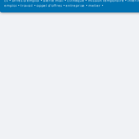
cv • offres d'emploi • alerte mail • cvtheque • mission temporaire • interi
emploi • travail • appel d'offres • entreprise • metier •