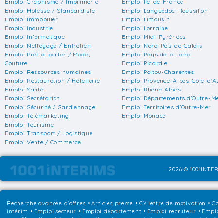
Emploi Graphisme / Imprimerie
Emploi Ile-de-France
Emploi Hôtesse / Standardiste
Emploi Languedoc-Roussillon
Emploi Immobilier
Emploi Limousin
Emploi Industrie
Emploi Lorraine
Emploi Informatique
Emploi Midi-Pyrénées
Emploi Nettoyage / Entretien
Emploi Nord-Pas-de-Calais
Emploi Prêt-à-porter / Mode,
Emploi Pays de la Loire
Couture
Emploi Picardie
Emploi Ressources humaines
Emploi Poitou-Charentes
Emploi Restauration / Hôtellerie
Emploi Provence-Alpes-Côte-d'A
Emploi Santé
Emploi Rhône-Alpes
Emploi Secrétariat
Emploi Départements d'Outre-M
Emploi Sécurité / Gardiennage
Emploi Territoires d'Outre-Mer
Emploi Télémarketing
Emploi Monaco
Emploi Tourisme
Emploi Transport / Logistique
Emploi Vente / Commerce
2026 © 1001INTER
Recherche avancée d'offres
•
Articles presse
•
CV lettre de motivation
•
Co
intérim
•
Emploi secteur
•
Emploi département
•
Emploi recruteur
•
Emplo