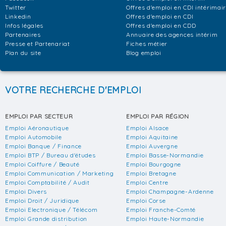
Twitter
Offres d'emploi en CDI intérimai
Linkedin
Offres d'emploi en CDI
Infos légales
Offres d'emploi en CDD
Partenaires
Annuaire des agences intérim
Presse et Partenariat
Fiches métier
Plan du site
Blog emploi
VOTRE RECHERCHE D'EMPLOI
EMPLOI PAR SECTEUR
EMPLOI PAR RÉGION
Emploi Aéronautique
Emploi Alsace
Emploi Automobile
Emploi Aquitaine
Emploi Banque / Finance
Emploi Auvergne
Emploi BTP / Bureau d'études
Emploi Basse-Normandie
Emploi Coiffure / Beauté
Emploi Bourgogne
Emploi Communication / Marketing
Emploi Bretagne
Emploi Comptabilité / Audit
Emploi Centre
Emploi Divers
Emploi Champagne-Ardenne
Emploi Droit / Juridique
Emploi Corse
Emploi Electronique / Télécom
Emploi Franche-Comté
Emploi Grande distribution
Emploi Haute-Normandie