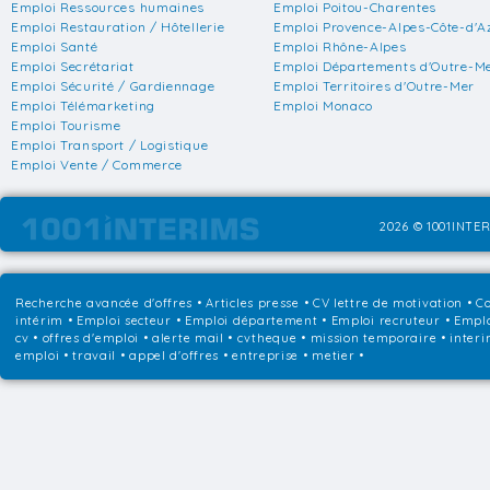
Emploi Ressources humaines
Emploi Poitou-Charentes
Emploi Restauration / Hôtellerie
Emploi Provence-Alpes-Côte-d'A
Emploi Santé
Emploi Rhône-Alpes
Emploi Secrétariat
Emploi Départements d'Outre-M
Emploi Sécurité / Gardiennage
Emploi Territoires d'Outre-Mer
Emploi Télémarketing
Emploi Monaco
Emploi Tourisme
Emploi Transport / Logistique
Emploi Vente / Commerce
2026 © 1001INTER
Recherche avancée d'offres
•
Articles presse
•
CV lettre de motivation
•
Co
intérim
•
Emploi secteur
•
Emploi département
•
Emploi recruteur
•
Emplo
cv • offres d'emploi • alerte mail • cvtheque • mission temporaire • interi
emploi • travail • appel d'offres • entreprise • metier •