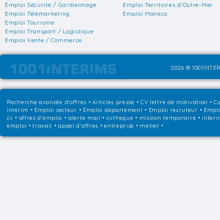
Emploi Sécurité / Gardiennage
Emploi Territoires d'Outre-Mer
Emploi Télémarketing
Emploi Monaco
Emploi Tourisme
Emploi Transport / Logistique
Emploi Vente / Commerce
2026 © 1001INTER
Recherche avancée d'offres
•
Articles presse
•
CV lettre de motivation
•
Co
intérim
•
Emploi secteur
•
Emploi département
•
Emploi recruteur
•
Emplo
cv • offres d'emploi • alerte mail • cvtheque • mission temporaire • interi
emploi • travail • appel d'offres • entreprise • metier •