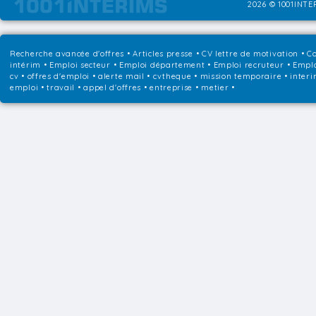
2026 © 1001INTER
Recherche avancée d'offres
•
Articles presse
•
CV lettre de motivation
•
Co
intérim
•
Emploi secteur
•
Emploi département
•
Emploi recruteur
•
Emplo
cv • offres d'emploi • alerte mail • cvtheque • mission temporaire • interi
emploi • travail • appel d'offres • entreprise • metier •