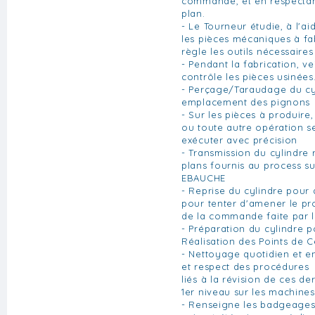
commande, et en respectan
plan.
- Le Tourneur étudie, à l'ai
les pièces mécaniques à fa
règle les outils nécessaires
- Pendant la fabrication, ve
contrôle les pièces usinées
- Perçage/Taraudage du cy
emplacement des pignons
- Sur les pièces à produire
ou toute autre opération 
exécuter avec précision
- Transmission du cylindre 
plans fournis au process su
EBAUCHE
- Reprise du cylindre pour 
pour tenter d'amener le pro
de la commande faite par le
- Préparation du cylindre po
Réalisation des Points de C
- Nettoyage quotidien et e
et respect des procédures
liés à la révision de ces d
1er niveau sur les machines
- Renseigne les badgeages