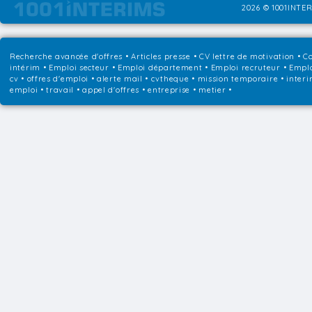
2026 © 1001INTER
Recherche avancée d'offres
•
Articles presse
•
CV lettre de motivation
•
Co
intérim
•
Emploi secteur
•
Emploi département
•
Emploi recruteur
•
Emplo
cv • offres d'emploi • alerte mail • cvtheque • mission temporaire • interi
emploi • travail • appel d'offres • entreprise • metier •