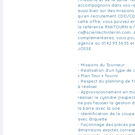
accompagnons dans vos re
aussi bien sur des missions
qu'en recrutement CDD/CDI.
cette offre, vous pouvez e
la référence RNXTOURN à l'
cv@scientechinterim.com
, 
complémentaires, vous pou
agence au 01.42.93.36.35 e
JOSSE.
- Missions du Tourneur :
- Réalisation d'un type de 
« Plan Tour » fourni
- Respect du planning de fa
à réaliser
- Approvisionnement en ma
réaliser le cylindre (respe
ne pas fausser la gestion 
la barre avec la scie
- Identification de la coupe
avec Etiquette
- Façonnage des pièces par
dimensions exactes corres