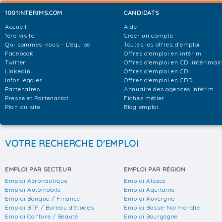
1001INTERIMS.COM
CANDIDATS
Accueil
Aide
1ère visite
Créer un compte
Qui sommes-nous - L'équipe
Toutes les offres d'emploi
Facebook
Offres d'emploi en intérim
Twitter
Offres d'emploi en CDI intérimai
Linkedin
Offres d'emploi en CDI
Infos légales
Offres d'emploi en CDD
Partenaires
Annuaire des agences intérim
Presse et Partenariat
Fiches métier
Plan du site
Blog emploi
VOTRE RECHERCHE D'EMPLOI
EMPLOI PAR SECTEUR
EMPLOI PAR RÉGION
Emploi Aéronautique
Emploi Alsace
Emploi Automobile
Emploi Aquitaine
Emploi Banque / Finance
Emploi Auvergne
Emploi BTP / Bureau d'études
Emploi Basse-Normandie
Emploi Coiffure / Beauté
Emploi Bourgogne