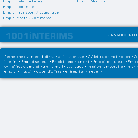
Emploi Télémarketing
Emploi Monaco
Emploi Tourisme
Emploi Transport / Logistique
Emploi Vente / Commerce
2026 © 1001INTER
Recherche avancée d'offres
•
Articles presse
•
CV lettre de motivation
•
Co
intérim
•
Emploi secteur
•
Emploi département
•
Emploi recruteur
•
Emplo
cv • offres d'emploi • alerte mail • cvtheque • mission temporaire • interi
emploi • travail • appel d'offres • entreprise • metier •