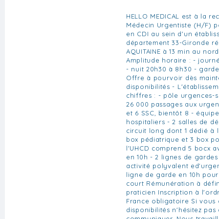
HELLO MEDICAL est à la re
Médecin Urgentiste (H/F) p
en CDI au sein d'un établis
département 33-Gironde r
AQUITAINE à 13 min au nord
Amplitude horaire : - jour
- nuit 20h30 à 8h30 - garde
Offre à pourvoir dès maint
disponibilités - L'établiss
chiffres : - pôle urgences-
26 000 passages aux urgen
et 6 SSC, bientôt 8 - équipe
hospitaliers - 2 salles de 
circuit long dont 1 dédié à 
box pédiatrique et 3 box pou
l'UHCD comprend 5 bocx a
en 10h - 2 lignes de garde
activité polyvalent ed'urge
ligne de garde en 10h pour 
court Rémunération à défini
praticien Inscription à l'o
France obligatoire Si vous 
disponibilités n'hésitez pas
communiquer. Nous travail