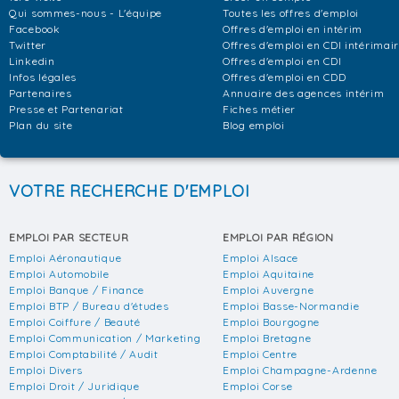
Qui sommes-nous - L'équipe
Toutes les offres d'emploi
Facebook
Offres d'emploi en intérim
Twitter
Offres d'emploi en CDI intérimai
Linkedin
Offres d'emploi en CDI
Infos légales
Offres d'emploi en CDD
Partenaires
Annuaire des agences intérim
Presse et Partenariat
Fiches métier
Plan du site
Blog emploi
VOTRE RECHERCHE D'EMPLOI
EMPLOI PAR SECTEUR
EMPLOI PAR RÉGION
Emploi Aéronautique
Emploi Alsace
Emploi Automobile
Emploi Aquitaine
Emploi Banque / Finance
Emploi Auvergne
Emploi BTP / Bureau d'études
Emploi Basse-Normandie
Emploi Coiffure / Beauté
Emploi Bourgogne
Emploi Communication / Marketing
Emploi Bretagne
Emploi Comptabilité / Audit
Emploi Centre
Emploi Divers
Emploi Champagne-Ardenne
Emploi Droit / Juridique
Emploi Corse