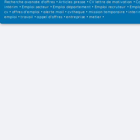
Recherche avancée d'offres
•
Articles presse
•
CV lettre de motivation
•
Co
intérim
•
Emploi secteur
•
Emploi département
•
Emploi recruteur
•
Emplo
cv • offres d'emploi • alerte mail • cvtheque • mission temporaire • interi
emploi • travail • appel d'offres • entreprise • metier •