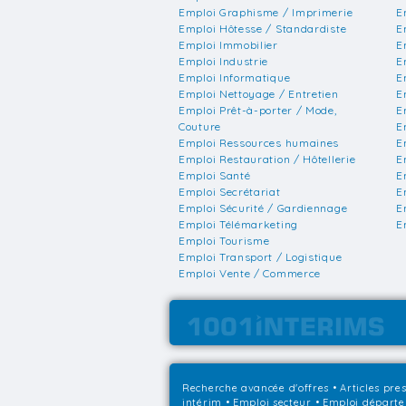
Emploi Graphisme / Imprimerie
E
Emploi Hôtesse / Standardiste
E
Emploi Immobilier
E
Emploi Industrie
E
Emploi Informatique
E
Emploi Nettoyage / Entretien
E
Emploi Prêt-à-porter / Mode,
E
Couture
E
Emploi Ressources humaines
E
Emploi Restauration / Hôtellerie
E
Emploi Santé
E
Emploi Secrétariat
E
Emploi Sécurité / Gardiennage
E
Emploi Télémarketing
E
Emploi Tourisme
Emploi Transport / Logistique
Emploi Vente / Commerce
Recherche avancée d'offres
•
Articles pre
intérim
•
Emploi secteur
•
Emploi départ