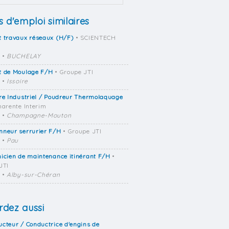
s d'emploi similaires
t travaux réseaux (H/F)
• SCIENTECH
•
BUCHELAY
t de Moulage F/H
• Groupe JTI
•
Issoire
re Industriel / Poudreur Thermolaquage
harente Interim
•
Champagne-Mouton
nneur serrurier F/H
• Groupe JTI
•
Pau
icien de maintenance itinérant F/H
•
JTI
•
Alby-sur-Chéran
dez aussi
cteur / Conductrice d'engins de