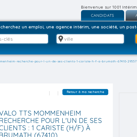
Bienvenue sur 1001 Intérim
CANDIDATS
Inscription
I
cherchez un emploi, une agence intérim, une société, un poste
Connexion
C
menheim-recherche-pour-l-un-de-ses-clients-1-cariste-h-f-a-brumath-67410-29557
Retour à ma recherche
VALO TTS MOMMENHEIM
RECHERCHE POUR L'UN DE SES
CLIENTS : 1 CARISTE (H/F) À
BRUMATH (67410).