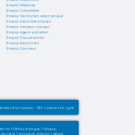
Emploi Metallier
Emploi Comptable
Emploi Technicien-electronique
Emploi Electrotechnicien
Emploi Vendeur-conseil
Emploi Agent-entretien
Emploi Chaudronnier
Emploi Electricien
Emploi Couvreur
rales d'utilisation
- 335 visiteurs en ligne
ntérim
•
Offres d'emploi
•
Emploi
 carrière
•
Annuaire interim
• depot