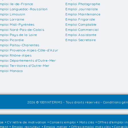
mploi Ile-de-France
Emploi Photographe
mploi Languedoc-Roussillon
Emploi Journaliste
mploi Limousin
Emploi Maintenance
mploi Lorraine
Emploi Frigoriste
mploi Midi-Pyrénées
Emploi Comptable
mploi Nord-Pas-de-Calais
Emploi Commercial
mploi Pays de la Loire
Emploi Assistante
mploi Picardie
Emploi Secretaire
mploi Poitou-Charentes
mploi Provence-Alpes-Côte-d'Azur
mploi Rhône-Alpes
mploi Départements d'Outre-Mer
mploi Territoires d'Outre-Mer
mploi Monaco
2026 © 1001INTERIMS - Tous droits réservés -
Conditions géné
sse
•
CV lettre de motivation
•
Conseils emploi
•
Mots clés
•
Offres d'emploi i
ement
•
Emploi recruteur
•
Emploi métier
•
Offres emploi mots clés
•
Conseils