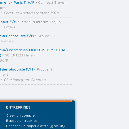
ement - Paris 11 H/F
• Connectt Travail
ire
•
Paris 11e Arrondissement 75011
cheur F/H
• Intersud Interim Frejus
•
Fréjus
cin Généraliste F/H
• Groupe JTI
oulouse
cin/Pharmacien BIOLOGISTE MEDICAL -
)
• SCIENTECH Intérim
5019
sier plaquiste F/H
• Proavenir
ement
•
Cherbourg-en-Cotentin
ENTREPRISES
Créer un compte
Espace entreprise
Déposer un appel d'offre (gratuit)