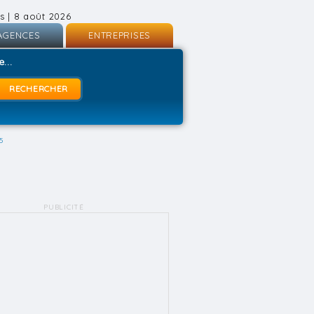
s | 8 août 2026
AGENCES
ENTREPRISES
nscription
Inscription
...
onnexion
Connexion
5
PUBLICITÉ