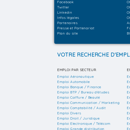
Facebook
O
Twitter
O
Linkedin
O
Infos légales
O
Partenaires
A
Presse et Partenariat
F
Plan du site
B
VOTRE RECHERCHE D'EMPL
EMPLOI PAR SECTEUR
E
Emploi Aéronautique
E
Emploi Automobile
E
Emploi Banque / Finance
E
Emploi BTP / Bureau d'études
E
Emploi Coiffure / Beauté
E
Emploi Communication / Marketing
E
Emploi Comptabilité / Audit
E
Emploi Divers
E
Emploi Droit / Juridique
E
Emploi Electronique / Télécom
E
Emploi Grande distribution
E