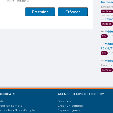
D'UTILISATION
Terrass
Tempora
Intérim
Etan
Intérim
Méde
•
T
CDI
Méde
75 (H/F
•
7
CDI
Menui
Recrut
Intérim
ANDIDATS
AGENCE D'EMPLOI ET INTÉRIM
ide
Services
réer un compte
Créer un compte
outes les offres d'emploi
Espace agence