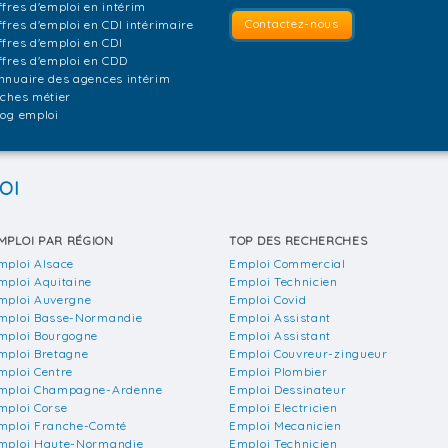
ffres d'emploi en intérim
Contactez-nous
ffres d'emploi en CDI intérimaire
ffres d'emploi en CDI
ffres d'emploi en CDD
nnuaire des agences intérim
iches métier
log emploi
OI
MPLOI PAR RÉGION
TOP DES RECHERCHES
mploi Alsace
Emploi Commercial
mploi Aquitaine
Emploi Technicien
mploi Auvergne
Emploi Covid
mploi Basse-Normandie
Emploi Assistant
mploi Bourgogne
Emploi Assistant
mploi Bretagne
Emploi Couvreur-zingueur
mploi Centre
Emploi Plombier
mploi Champagne-Ardenne
Emploi Dessinateur
mploi Corse
Emploi Electricien
mploi Franche-Comté
Emploi Mecanicien
mploi Haute-Normandie
Emploi Technicien