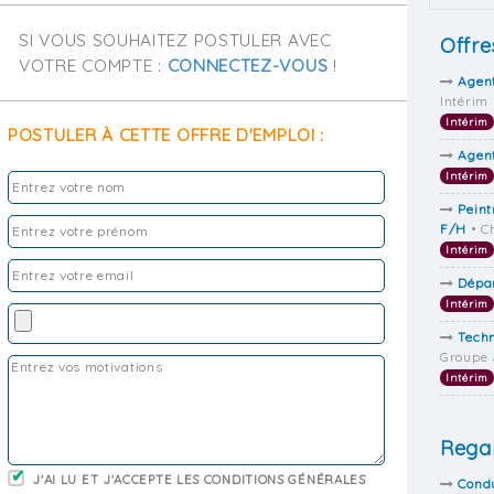
SI VOUS SOUHAITEZ POSTULER AVEC
Offre
VOTRE COMPTE :
CONNECTEZ-VOUS
!
Agen
Intérim
Intérim
POSTULER À CETTE OFFRE D'EMPLOI :
Agen
Intérim
Peint
F/H
• C
Intérim
Dépa
Intérim
Techn
Groupe 
Intérim
Regar
J'AI LU ET J'ACCEPTE LES CONDITIONS GÉNÉRALES
Condu