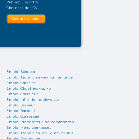
Publiez une offre
Cherchez des CV
Contactez-nous
Emploi Soudeur
Emploi Technicien-de-maintenance
Emploi Caissier
Emploi Chauffeur-spl-pl
Emploi Carreleur
Emploi Infirmier-preleveuse
Emploi Serveur
Emploi Bardeur
Emploi Carrossier
Emploi Preparateur-de-commandes
Emploi Menuisier-poseur
Emploi Technicien-courants-faibles
Emploi Depanneur