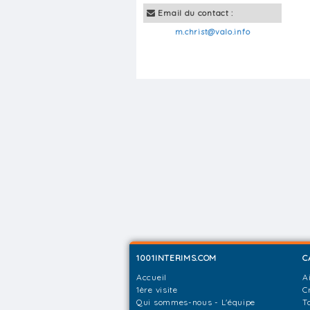
Email du contact :
m.christ@valo.info
1001INTERIMS.COM
C
Accueil
A
1ère visite
C
Qui sommes-nous - L'équipe
T