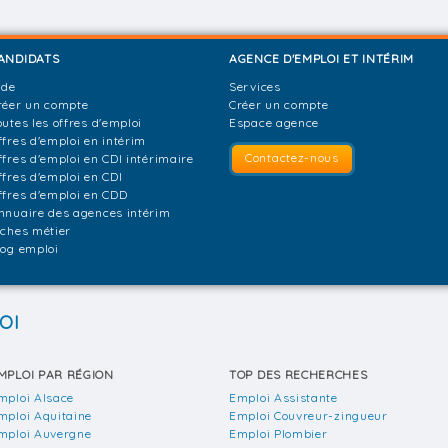
ANDIDATS
AGENCE D'EMPLOI ET INTÉRIM
ide
Services
réer un compte
Créer un compte
outes les offres d'emploi
Espace agence
ffres d'emploi en intérim
Contactez-nous
ffres d'emploi en CDI intérimaire
ffres d'emploi en CDI
ffres d'emploi en CDD
nnuaire des agences intérim
iches métier
log emploi
OI
MPLOI PAR RÉGION
TOP DES RECHERCHES
mploi Alsace
Emploi Assistante
mploi Aquitaine
Emploi Couvreur-zingueur
mploi Auvergne
Emploi Plombier