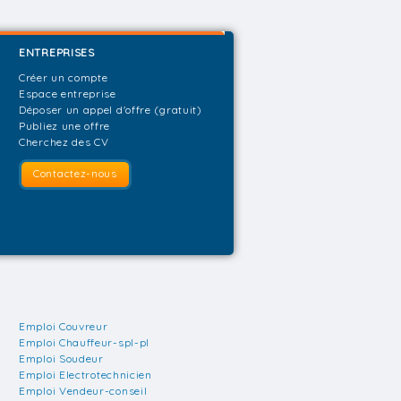
ENTREPRISES
Créer un compte
Espace entreprise
Déposer un appel d'offre (gratuit)
Publiez une offre
Cherchez des CV
Contactez-nous
Emploi Couvreur
Emploi Chauffeur-spl-pl
Emploi Soudeur
Emploi Electrotechnicien
Emploi Vendeur-conseil