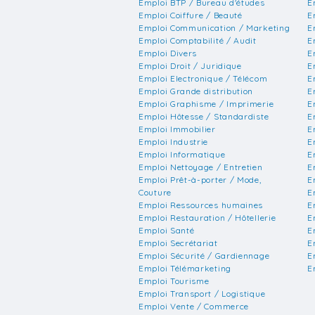
Emploi BTP / Bureau d'études
E
Emploi Coiffure / Beauté
E
Emploi Communication / Marketing
E
Emploi Comptabilité / Audit
E
Emploi Divers
E
Emploi Droit / Juridique
E
Emploi Electronique / Télécom
E
Emploi Grande distribution
E
Emploi Graphisme / Imprimerie
E
Emploi Hôtesse / Standardiste
E
Emploi Immobilier
E
Emploi Industrie
E
Emploi Informatique
E
Emploi Nettoyage / Entretien
E
Emploi Prêt-à-porter / Mode,
E
Couture
E
Emploi Ressources humaines
E
Emploi Restauration / Hôtellerie
E
Emploi Santé
E
Emploi Secrétariat
E
Emploi Sécurité / Gardiennage
E
Emploi Télémarketing
E
Emploi Tourisme
Emploi Transport / Logistique
Emploi Vente / Commerce