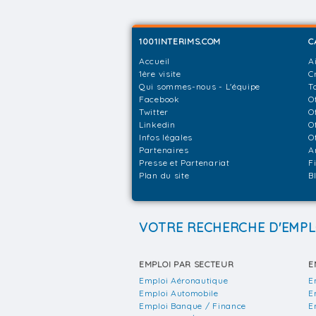
1001INTERIMS.COM
C
Accueil
A
1ère visite
C
Qui sommes-nous - L'équipe
T
Facebook
O
Twitter
O
Linkedin
O
Infos légales
O
Partenaires
A
Presse et Partenariat
F
Plan du site
B
VOTRE RECHERCHE D'EMPL
EMPLOI PAR SECTEUR
E
Emploi Aéronautique
E
Emploi Automobile
E
Emploi Banque / Finance
E