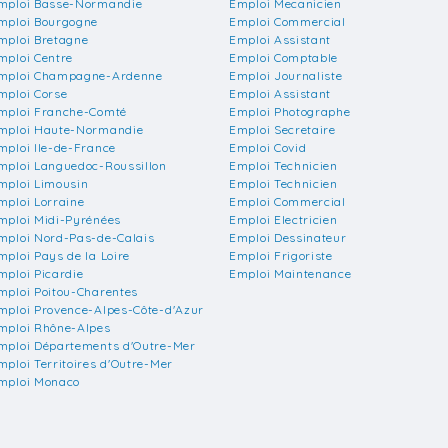
mploi Basse-Normandie
Emploi Mecanicien
mploi Bourgogne
Emploi Commercial
mploi Bretagne
Emploi Assistant
mploi Centre
Emploi Comptable
mploi Champagne-Ardenne
Emploi Journaliste
mploi Corse
Emploi Assistant
mploi Franche-Comté
Emploi Photographe
mploi Haute-Normandie
Emploi Secretaire
mploi Ile-de-France
Emploi Covid
mploi Languedoc-Roussillon
Emploi Technicien
mploi Limousin
Emploi Technicien
mploi Lorraine
Emploi Commercial
mploi Midi-Pyrénées
Emploi Electricien
mploi Nord-Pas-de-Calais
Emploi Dessinateur
mploi Pays de la Loire
Emploi Frigoriste
mploi Picardie
Emploi Maintenance
mploi Poitou-Charentes
mploi Provence-Alpes-Côte-d'Azur
mploi Rhône-Alpes
mploi Départements d'Outre-Mer
mploi Territoires d'Outre-Mer
mploi Monaco