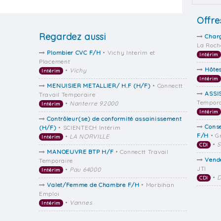
Offre
Regardez aussi
Charg
La Roch
Plombier CVC F/H
• Vichy Interim et
Intérim
Placement
Hôtes
•
Vichy
Intérim
Intérim
MENUISIER METALLIER/ H.F (H/F)
• Connectt
ASSI
Travail Temporaire
Tempora
•
Nanterre 92000
Intérim
Intérim
Contrôleur(se) de conformité assainissement
Conse
(H/F)
• SCIENTECH Intérim
F/H
• G
•
LA NORVILLE
Intérim
•
S
CDI
MANOEUVRE BTP H/F
• Connectt Travail
Vende
Temporaire
JTI
•
Pau 64000
Intérim
•
D
CDI
Valet/Femme de Chambre F/H
• Morbihan
Emploi
•
Vannes
Intérim