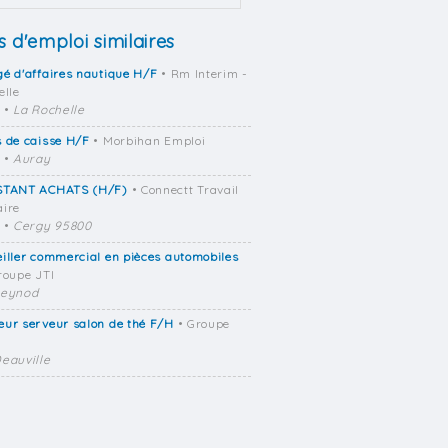
s d'emploi similaires
é d'affaires nautique H/F
• Rm Interim -
elle
•
La Rochelle
 de caisse H/F
• Morbihan Emploi
•
Auray
STANT ACHATS (H/F)
• Connectt Travail
ire
•
Cergy 95800
iller commercial en pièces automobiles
roupe JTI
eynod
ur serveur salon de thé F/H
• Groupe
eauville