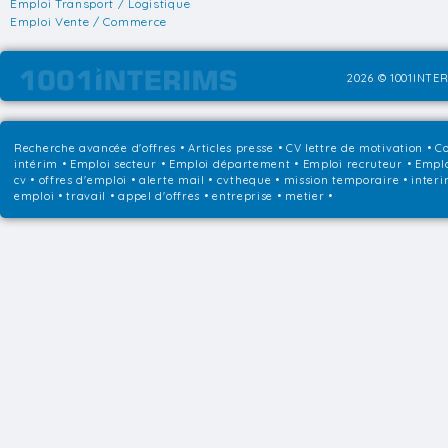
Emploi Transport / Logistique
Emploi Vente / Commerce
2026 © 1001INTER
Recherche avancée d'offres
•
Articles presse
•
CV lettre de motivation
•
Co
intérim
•
Emploi secteur
•
Emploi département
•
Emploi recruteur
•
Emplo
cv • offres d'emploi • alerte mail • cvtheque • mission temporaire • interi
emploi • travail • appel d'offres • entreprise • metier •