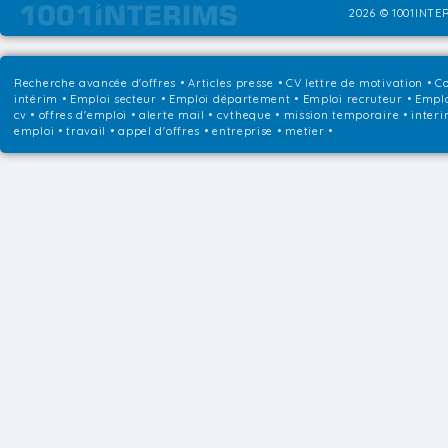
2026 © 1001INTER
Recherche avancée d'offres
•
Articles presse
•
CV lettre de motivation
•
Co
intérim
•
Emploi secteur
•
Emploi département
•
Emploi recruteur
•
Emplo
cv • offres d'emploi • alerte mail • cvtheque • mission temporaire • interi
emploi • travail • appel d'offres • entreprise • metier •