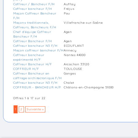
Coffreur / Bancheur F/H
Auffay
Coffreur bancheur F/H
Fréjus
Maçon Coffreur Bancheur
Pau
F/H
Maçons traditionnels,
Villefranche-sur-Saône
Coffreurs, Bancheurs F/H
Chef d'équipe Coffreur
Agen
Bancheur F/H
Coffreur Bancheur F/H
Agen
Coffreur bancheur N3 F/H
ECOUFLANT
Maçon coffreur bancheur F/H
Annecy
Coffreur bancheur
Nantes 44000
expérimenté H/F
Coffreur Bancheur H/F
Arcachon 33120
COFFREUR H/F
TOULOUSE
Coffreur Bancheur en
Ganges
coffrage architectonique F/H
Coffreur bancheur N3 F/H
Cholet
COFFREUR - BANCHEUR H/F
Châlons-en-Champagne 51000
Offres 1 à 17 sur 22
1
2
Suivante »