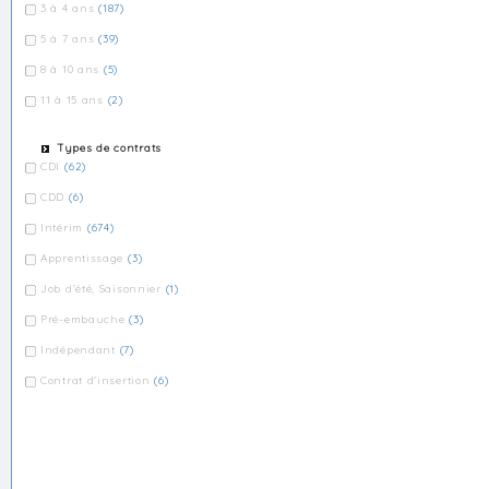
3 à 4 ans
(187)
5 à 7 ans
(39)
8 à 10 ans
(5)
11 à 15 ans
(2)
Types de contrats
CDI
(62)
CDD
(6)
Intérim
(674)
Apprentissage
(3)
Job d'été, Saisonnier
(1)
Pré-embauche
(3)
Indépendant
(7)
Contrat d'insertion
(6)