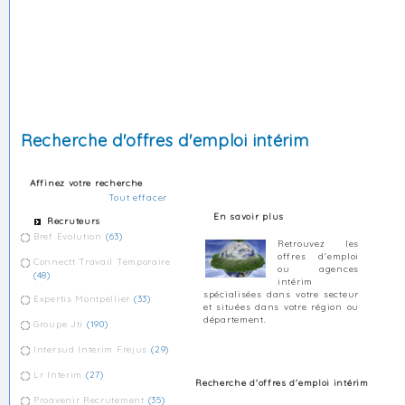
Recherche d'offres d'emploi intérim
Affinez votre recherche
Tout effacer
En savoir plus
Recruteurs
Bref Evolution
(63)
Retrouvez les
offres d'emploi
Connectt Travail Temporaire
ou agences
(48)
intérim
spécialisées dans votre secteur
Expertis Montpellier
(33)
et situées dans votre région ou
département.
Groupe Jti
(190)
Intersud Interim Frejus
(29)
Lr Interim
(27)
Recherche d'offres d'emploi intérim
Proavenir Recrutement
(35)