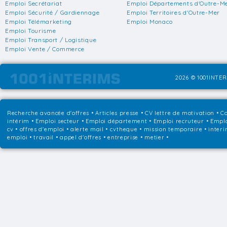
Emploi Secrétariat
Emploi Départements d'Outre-M
Emploi Sécurité / Gardiennage
Emploi Territoires d'Outre-Mer
Emploi Télémarketing
Emploi Monaco
Emploi Tourisme
Emploi Transport / Logistique
Emploi Vente / Commerce
2026 © 1001INTER
Recherche avancée d'offres
•
Articles presse
•
CV lettre de motivation
•
Co
intérim
•
Emploi secteur
•
Emploi département
•
Emploi recruteur
•
Emplo
cv • offres d'emploi • alerte mail • cvtheque • mission temporaire • interi
emploi • travail • appel d'offres • entreprise • metier •