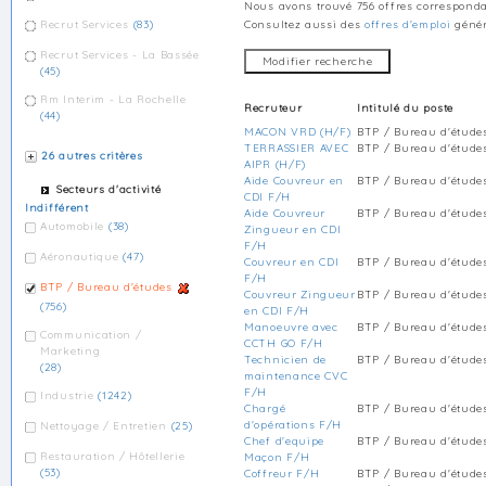
Nous avons trouvé
756 offres
correspondan
Recrut Services
(83)
Consultez aussi des
offres d'emploi
génér
Recrut Services - La Bassée
(45)
Rm Interim - La Rochelle
Recruteur
Intitulé du poste
(44)
MACON VRD (H/F)
BTP / Bureau d'étude
TERRASSIER AVEC
BTP / Bureau d'étude
26 autres critères
AIPR (H/F)
Aide Couvreur en
BTP / Bureau d'étude
Secteurs d'activité
CDI F/H
Indifférent
Aide Couvreur
BTP / Bureau d'étude
Automobile
(38)
Zingueur en CDI
F/H
Aéronautique
(47)
Couvreur en CDI
BTP / Bureau d'étude
F/H
BTP / Bureau d'études
Couvreur Zingueur
BTP / Bureau d'étude
(756)
en CDI F/H
Manoeuvre avec
BTP / Bureau d'étude
Communication /
CCTH GO F/H
Marketing
Technicien de
BTP / Bureau d'étude
(28)
maintenance CVC
F/H
Industrie
(1242)
Chargé
BTP / Bureau d'étude
d'opérations F/H
Nettoyage / Entretien
(25)
Chef d'equipe
BTP / Bureau d'étude
Restauration / Hôtellerie
Maçon F/H
(53)
Coffreur F/H
BTP / Bureau d'étude