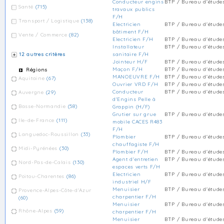
Conducteur engins
BTP / Bureau d'étude
Santé
(715)
travaux publics
F/H
Transport / Logistique
(138)
Electricien
BTP / Bureau d'étude
bâtiment F/H
Vente / Commerce
(82)
Electricien F/H
BTP / Bureau d'étude
Installateur
BTP / Bureau d'étude
12 autres critères
sanitaire F/H
Jointeur H/F
BTP / Bureau d'étude
Maçon F/H
BTP / Bureau d'étude
Régions
MANOEUVRE F/H
BTP / Bureau d'étude
Aquitaine
(67)
Ouvrier VRD F/H
BTP / Bureau d'étude
Conducteur
BTP / Bureau d'étude
Auvergne
(29)
d'Engins Pelle à
Basse-Normandie
(58)
Grappin (H/F)
Grutier sur grue
BTP / Bureau d'étude
Ile-de-France
(111)
mobile CACES R483
F/H
Languedoc-Roussillon
(33)
Plombier
BTP / Bureau d'étude
chauffagiste F/H
Midi-Pyrénées
(30)
Plombier F/H
BTP / Bureau d'étude
Agent d'entretien
BTP / Bureau d'étude
Nord-Pas-de-Calais
(130)
espaces verts F/H
Electricien
BTP / Bureau d'étude
Poitou-Charentes
(86)
industriel H/F
Menuisier
BTP / Bureau d'étude
Provence-Alpes-Côte-d'Azur
charpentier F/H
(60)
Menuisier
BTP / Bureau d'étude
Rhône-Alpes
(59)
charpentier F/H
Menuisier
BTP / Bureau d'étude