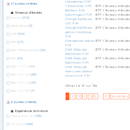
charpentier F/H
11 autres critères
? Électricien F/H
BTP / Bureau d'étude
Bardeur F/H
BTP / Bureau d'étude
Niveaux d'études
Calorifugeur F/H
BTP / Bureau d'étude
Aucun
(212)
Chargé d'affaires
BTP / Bureau d'étude
CVC F/H
Secondaire
(5)
Chargé d'affaires
BTP / Bureau d'étude
génie climatique
CAP
(414)
F/H
Charpentier atelier
BTP / Bureau d'étude
BEP
(27)
F/H
Chef d'équipe
BTP / Bureau d'étude
Bac Professionnel
(29)
électricien F/H
Bac
(63)
Chef d'équipe
BTP / Bureau d'étude
électricien F/H
Bac + 1 / L1
(11)
Chef d'équipe
BTP / Bureau d'étude
menuisier poseur
Bac + 2 / L2
(68)
aluminium F/H
Bac + 3 / L3
(20)
Offres 1 à 37 sur 756
Bac + 4 / M1
(7)
1
2
3
4
5
6
...
21
Suivante »
2 autres critères
Expérience minimum
Moins d'un an
(105)
1 à 2 ans
(418)