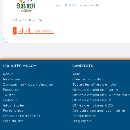
Fraiseur (H/F) CN expérimenté
Offres 1 à 17 sur 52
1
2
3
4
Suivante »
1001INTERIMS.COM
CANDIDATS
Accueil
Aide
1ère visite
Créer un compte
Qui sommes-nous - L'équipe
Toutes les offres d'emploi
Facebook
Offres d'emploi en intérim
Twitter
Offres d'emploi en CDI intérimai
Linkedin
Offres d'emploi en CDI
Infos légales
Offres d'emploi en CDD
Partenaires
Annuaire des agences intérim
Presse et Partenariat
Fiches métier
Plan du site
Blog emploi