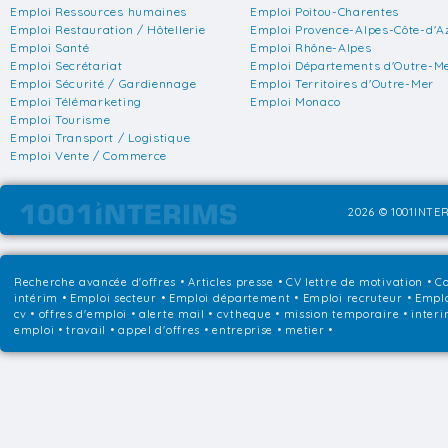
Emploi Ressources humaines
Emploi Poitou-Charentes
Emploi Restauration / Hôtellerie
Emploi Provence-Alpes-Côte-d'A
Emploi Santé
Emploi Rhône-Alpes
Emploi Secrétariat
Emploi Départements d'Outre-M
Emploi Sécurité / Gardiennage
Emploi Territoires d'Outre-Mer
Emploi Télémarketing
Emploi Monaco
Emploi Tourisme
Emploi Transport / Logistique
Emploi Vente / Commerce
2026 © 1001INTER
Recherche avancée d'offres
•
Articles presse
•
CV lettre de motivation
•
Co
intérim
•
Emploi secteur
•
Emploi département
•
Emploi recruteur
•
Emplo
cv • offres d'emploi • alerte mail • cvtheque • mission temporaire • interi
emploi • travail • appel d'offres • entreprise • metier •