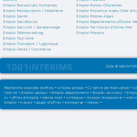
Emploi Ressources humaines
Emploi Poitou-Charentes
Emploi Restauration / Hôtellerie
Emploi Provence-Alpes-Côte-d'A
Emploi Santé
Emploi Rhône-Alpes
Emploi Secrétariat
Emploi Départements d'Outre-M
Emploi Sécurité / Gardiennage
Emploi Territoires d'Outre-Mer
Emploi Télémarketing
Emploi Monaco
Emploi Tourisme
Emploi Transport / Logistique
Emploi Vente / Commerce
2026 © 1001INTER
Recherche avancée d'offres
•
Articles presse
•
CV lettre de motivation
•
Co
intérim
•
Emploi secteur
•
Emploi département
•
Emploi recruteur
•
Emplo
cv • offres d'emploi • alerte mail • cvtheque • mission temporaire • interi
emploi • travail • appel d'offres • entreprise • metier •