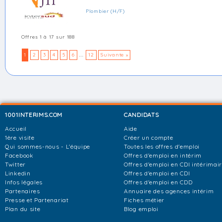
Plombier (H/F)
Offres 1 à 17 sur 188
1
2
3
4
5
6
...
12
Suivante »
1001INTERIMS.COM
CANDIDATS
Accueil
Aide
1ère visite
Créer un compte
Qui sommes-nous - L'équipe
Toutes les offres d'emploi
Facebook
Offres d'emploi en intérim
Twitter
Offres d'emploi en CDI intérimai
Linkedin
Offres d'emploi en CDI
Infos légales
Offres d'emploi en CDD
Partenaires
Annuaire des agences intérim
Presse et Partenariat
Fiches métier
Plan du site
Blog emploi