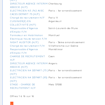
(H/F)
DIRECTEUR AGENCE INTERIM
Cherbourg
ASSOCIE (H/F)
ELECTRICIEN N3 /N2 AVEC
Paris - 1er arrondissement
CACES DÉPART 75 (H/F)
Chargé de recrutement H/F
Paris 11
CUISINIER(E) EN
Argenteuil
COLLECTIVITÉ (H/F)
Responsable d'Agence
Saint-Laurent-de-Mure
d'Emploi F/H
Formateur en Habilitation
Montluel
Electrique haute tension F/H
NIGHT AUDITOR (H/F)
Paris - 5ème arrondissement
Chargé de recrutement F/H
Villefranche-sur-Saône
Responsable d'Agence
Montélimar
d'Emploi F/H
CHARGE DE RECRUTEMENT
Caen
H/F
DIRECTEUR AGENCE INTERIM
Angers
ASSOCIE (H/F)
ELECTRICIEN N4 DÉPART (75 )
Paris - 1er arrondissement
(H/F)
ELECTRICIEN N4 DÉPART (95)
Paris - 1er arrondissement
(H/F)
STAGE - CHARGE DE
Metz 57000
RECRUTEMENT H/F
Offres 1 à 16 sur 16
1