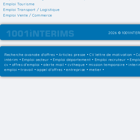
Emploi Tourisme
Emploi Transport / Logistique
Emploi Vente / Commerce
2026 © 1001INTER
Recherche avancée d'offres
•
Articles presse
•
CV lettre de motivation
•
Co
intérim
•
Emploi secteur
•
Emploi département
•
Emploi recruteur
•
Emplo
cv • offres d'emploi • alerte mail • cvtheque • mission temporaire • interi
emploi • travail • appel d'offres • entreprise • metier •