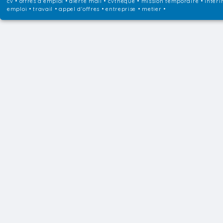
cv • offres d'emploi • alerte mail • cvtheque • mission temporaire • interi
emploi • travail • appel d'offres • entreprise • metier •