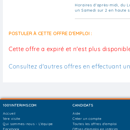
Horaires d'après-midi, du 
un Samedi sur 2 en haute 
POSTULER À CETTE OFFRE D'EMPLOI :
Cette offre a expiré et n'est plus disponible
Consultez d'autres offres en effectuant u
1001INTERIMS.COM
CANDIDATS
Accueil
Aide
1ère visite
Créer un compte
Qui sommes-nous - L'équipe
Toutes les offres d'emploi
Facebook
Offres d'emploi en intérim