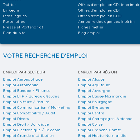
Twitter
Offres d'emploi en CDI intérimai
Linkedin
Offres d'emploi en CDI
Infos légales
Offres d'emploi en CDD
Partenaires
Annuaire des agences intérim
Presse et Partenariat
Fiches métier
Plan du site
Blog emploi
VOTRE RECHERCHE D'EMPLOI
EMPLOI PAR SECTEUR
EMPLOI PAR RÉGION
Emploi Aéronautique
Emploi Alsace
Emploi Automobile
Emploi Aquitaine
Emploi Banque / Finance
Emploi Auvergne
Emploi BTP / Bureau d'études
Emploi Basse-Normandie
Emploi Coiffure / Beauté
Emploi Bourgogne
Emploi Communication / Marketing
Emploi Bretagne
Emploi Comptabilité / Audit
Emploi Centre
Emploi Divers
Emploi Champagne-Ardenne
Emploi Droit / Juridique
Emploi Corse
Emploi Electronique / Télécom
Emploi Franche-Comté
Emploi Grande distribution
Emploi Haute-Normandie