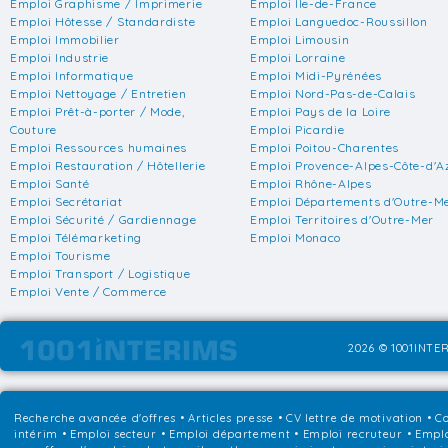
Emploi Graphisme / Imprimerie
Emploi Ile-de-France
Emploi Hôtesse / Standardiste
Emploi Languedoc-Roussillon
Emploi Immobilier
Emploi Limousin
Emploi Industrie
Emploi Lorraine
Emploi Informatique
Emploi Midi-Pyrénées
Emploi Nettoyage / Entretien
Emploi Nord-Pas-de-Calais
Emploi Prêt-à-porter / Mode,
Emploi Pays de la Loire
Couture
Emploi Picardie
Emploi Ressources humaines
Emploi Poitou-Charentes
Emploi Restauration / Hôtellerie
Emploi Provence-Alpes-Côte-d'A
Emploi Santé
Emploi Rhône-Alpes
Emploi Secrétariat
Emploi Départements d'Outre-M
Emploi Sécurité / Gardiennage
Emploi Territoires d'Outre-Mer
Emploi Télémarketing
Emploi Monaco
Emploi Tourisme
Emploi Transport / Logistique
Emploi Vente / Commerce
2026 © 1001INTER
Recherche avancée d'offres
•
Articles presse
•
CV lettre de motivation
•
Co
intérim
•
Emploi secteur
•
Emploi département
•
Emploi recruteur
•
Emplo