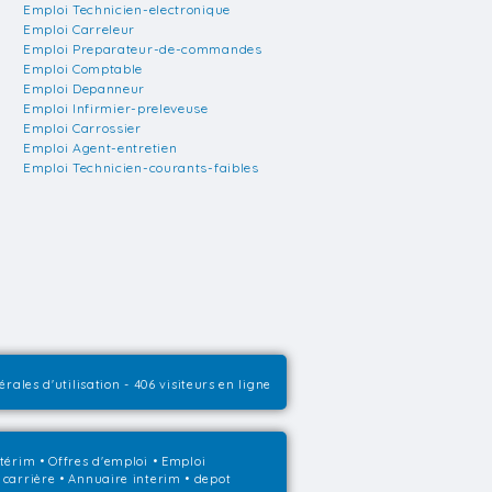
Emploi Technicien-electronique
Emploi Carreleur
Emploi Preparateur-de-commandes
Emploi Comptable
Emploi Depanneur
Emploi Infirmier-preleveuse
Emploi Carrossier
Emploi Agent-entretien
Emploi Technicien-courants-faibles
rales d'utilisation
- 406 visiteurs en ligne
ntérim
•
Offres d'emploi
•
Emploi
 carrière
•
Annuaire interim
• depot