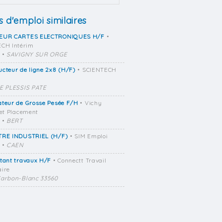
s d'emploi similaires
EUR CARTES ELECTRONIQUES H/F
•
CH Intérim
•
SAVIGNY SUR ORGE
cteur de ligne 2x8 (H/F)
• SCIENTECH
E PLESSIS PATE
ateur de Grosse Pesée F/H
• Vichy
 et Placement
•
BERT
TRE INDUSTRIEL (H/F)
• SIM Emploi
•
CAEN
tant travaux H/F
• Connectt Travail
ire
arbon-Blanc 33560