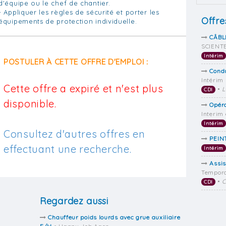
d'équipe ou le chef de chantier.
- Appliquer les règles de sécurité et porter les
Offre
équipements de protection individuelle.
CÂBL
SCIENTE
Intérim
POSTULER À CETTE OFFRE D'EMPLOI :
Condu
Intérim
Cette offre a expiré et n'est plus
•
L
CDI
disponible.
Opér
Interim
Intérim
Consultez d'autres offres en
PEIN
effectuant une recherche.
Intérim
Assis
Tempora
•
C
CDI
Regardez aussi
Chauffeur poids lourds avec grue auxiliaire