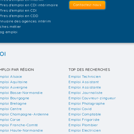
Contactez-nous
ffres d'emploi en CDI intérimaire
ffres d'emploi en CDI
ffres d'emploi en CDD
nnuaire des agences intérim
iches métier
log emploi
OI
MPLOI PAR RÉGION
TOP DES RECHERCHES
mploi Alsace
Emploi Technicien
mploi Aquitaine
Emploi Assistant
mploi Auvergne
Emploi Assistante
mploi Basse-Normandie
Emploi Journaliste
mploi Bourgogne
Emploi Couvreur-zingueur
mploi Bretagne
Emploi Photographe
mploi Centre
Emploi Covid
mploi Champagne-Ardenne
Emploi Comptable
mploi Corse
Emploi Frigoriste
mploi Franche-Comté
Emploi Plombier
mploi Haute-Normandie
Emploi Electricien