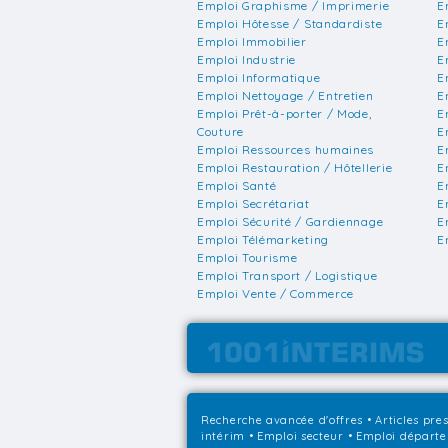
Emploi Graphisme / Imprimerie
E
Emploi Hôtesse / Standardiste
E
Emploi Immobilier
E
Emploi Industrie
E
Emploi Informatique
E
Emploi Nettoyage / Entretien
E
Emploi Prêt-à-porter / Mode,
E
Couture
E
Emploi Ressources humaines
E
Emploi Restauration / Hôtellerie
E
Emploi Santé
E
Emploi Secrétariat
E
Emploi Sécurité / Gardiennage
E
Emploi Télémarketing
E
Emploi Tourisme
Emploi Transport / Logistique
Emploi Vente / Commerce
Recherche avancée d'offres
•
Articles pre
intérim
•
Emploi secteur
•
Emploi départ