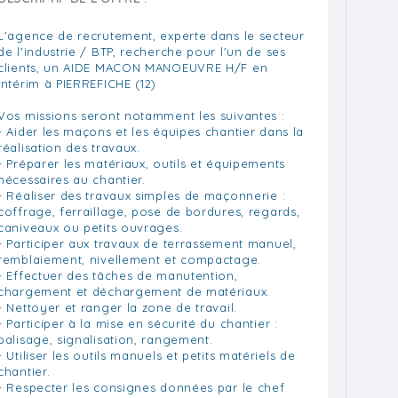
L'agence de recrutement, experte dans le secteur
de l'industrie / BTP, recherche pour l'un de ses
clients, un AIDE MACON MANOEUVRE H/F en
intérim à PIERREFICHE (12)
Vos missions seront notamment les suivantes :
- Aider les maçons et les équipes chantier dans la
réalisation des travaux.
- Préparer les matériaux, outils et équipements
nécessaires au chantier.
- Réaliser des travaux simples de maçonnerie :
coffrage, ferraillage, pose de bordures, regards,
caniveaux ou petits ouvrages.
- Participer aux travaux de terrassement manuel,
remblaiement, nivellement et compactage.
- Effectuer des tâches de manutention,
chargement et déchargement de matériaux.
- Nettoyer et ranger la zone de travail.
- Participer à la mise en sécurité du chantier :
balisage, signalisation, rangement.
- Utiliser les outils manuels et petits matériels de
chantier.
- Respecter les consignes données par le chef