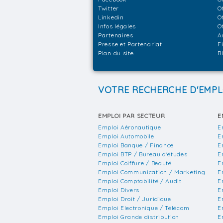
Twitter
O
Linkedin
O
Infos légales
O
Partenaires
A
Presse et Partenariat
F
Plan du site
B
VOTRE RECHERCHE D'EMPL
EMPLOI PAR SECTEUR
E
Emploi Aéronautique
E
Emploi Automobile
E
Emploi Banque / Finance
E
Emploi BTP / Bureau d'études
E
Emploi Coiffure / Beauté
E
Emploi Communication / Marketing
E
Emploi Comptabilité / Audit
E
Emploi Divers
E
Emploi Droit / Juridique
E
Emploi Electronique / Télécom
E
Emploi Grande distribution
E