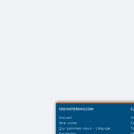
1001INTERIMS.COM
C
Accueil
A
1ère visite
C
Qui sommes-nous - L'équipe
T
Facebook
O