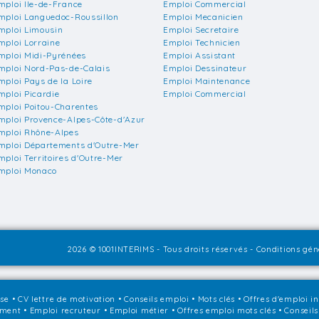
mploi Ile-de-France
Emploi Commercial
mploi Languedoc-Roussillon
Emploi Mecanicien
mploi Limousin
Emploi Secretaire
mploi Lorraine
Emploi Technicien
mploi Midi-Pyrénées
Emploi Assistant
mploi Nord-Pas-de-Calais
Emploi Dessinateur
mploi Pays de la Loire
Emploi Maintenance
mploi Picardie
Emploi Commercial
mploi Poitou-Charentes
mploi Provence-Alpes-Côte-d'Azur
mploi Rhône-Alpes
mploi Départements d'Outre-Mer
mploi Territoires d'Outre-Mer
mploi Monaco
2026 © 1001INTERIMS - Tous droits réservés -
Conditions géné
sse
•
CV lettre de motivation
•
Conseils emploi
•
Mots clés
•
Offres d'emploi i
ement
•
Emploi recruteur
•
Emploi métier
•
Offres emploi mots clés
•
Conseils