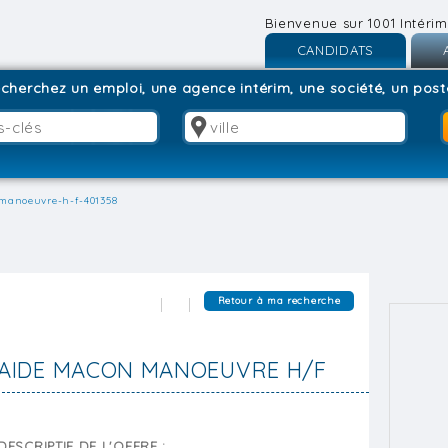
Bienvenue sur 1001 Intérim
CANDIDATS
Inscription
I
cherchez un emploi, une agence intérim, une société, un poste
Connexion
C
manoeuvre-h-f-401358
Retour à ma recherche
AIDE MACON MANOEUVRE H/F
DESCRIPTIF DE L'OFFRE :