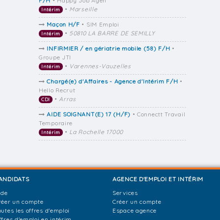
F/H
• Happy Job Agen
•
Marseille
Intérim
Maçon H/F
• SIM Emploi
•
50810 LA BARRE DE SEMILLY
Intérim
INFIRMIER / en gériatrie mobile (58) F/H
•
Groupe JTI
•
Varennes-Vauzelles
Intérim
Chargé(e) d'Affaires - Agence d'Intérim F/H
•
Hello Recrut
•
Arras
CDI
AIDE SOIGNANT(E) 17 (H/F)
• Connectt Travail
Temporaire
•
La Rochelle 17000
Intérim
ANDIDATS
AGENCE D'EMPLOI ET INTÉRIM
ide
Services
réer un compte
Créer un compte
outes les offres d'emploi
Espace agence
ffres d'emploi en intérim